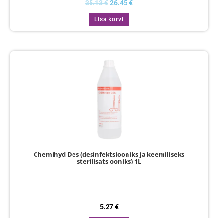
35.13
€
26.45
€
Lisa korvi
Chemihyd Des (desinfektsiooniks ja keemiliseks
sterilisatsiooniks) 1L
5.27
€