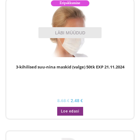
Eripakkumine
LÄBI MÜÜDUD
3-kihilised suu-nina maskid (valge) 50tk EXP 21.11.2024
8.68
€
2.48
€
Loe edasi