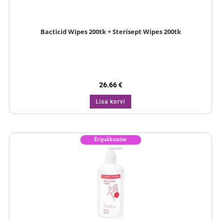
Bacticid Wipes 200tk + Sterisept Wipes 200tk
26.66
€
Lisa korvi
Eripakkumine