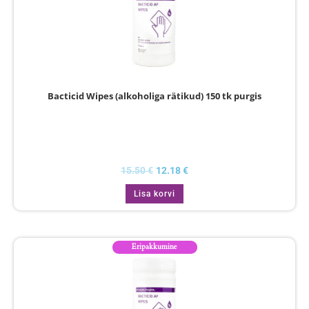
Bacticid Wipes (alkoholiga rätikud) 150 tk purgis
15.50
€
12.18
€
Lisa korvi
Eripakkumine