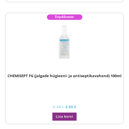
Eripakkumine
CHEMISEPT FG (jalgade hügieeni- ja antiseptikavahend) 100ml
5.48
€
4.66
€
Lisa korvi