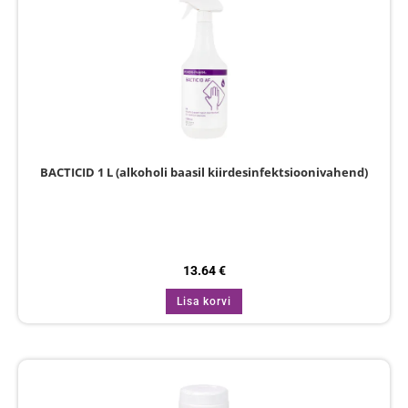
BACTICID 1 L (alkoholi baasil kiirdesinfektsioonivahend)
13.64
€
Lisa korvi