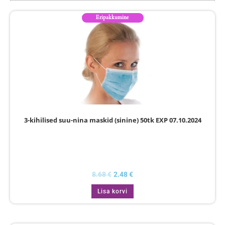
Eripakkumine
3-kihilised suu-nina maskid (sinine) 50tk EXP 07.10.2024
8.68
€
2.48
€
Lisa korvi