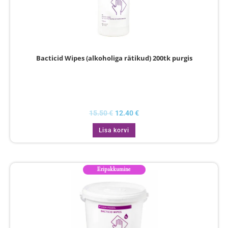
Bacticid Wipes (alkoholiga rätikud) 200tk purgis
15.50
€
12.40
€
Lisa korvi
Eripakkumine