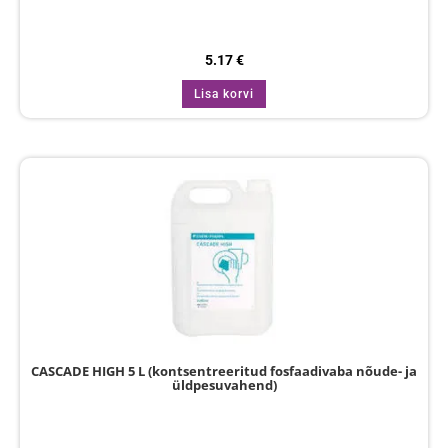
5.17
€
Lisa korvi
CASCADE HIGH 5 L (kontsentreeritud fosfaadivaba nõude- ja
üldpesuvahend)