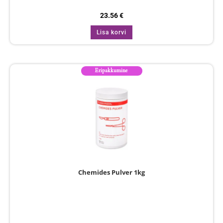
23.56
€
Lisa korvi
Eripakkumine
Chemides Pulver 1kg