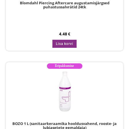
Blomdahl Piercing Aftercare augustamisjärgsed
puhastussalvrätid 24tk
4.48
€
Lisa korvi
Eripakkumine
BOZO 1 L (sanitaarkeraamika hooldusvahend, rooste- ja
lubjasetete eemaldaja)