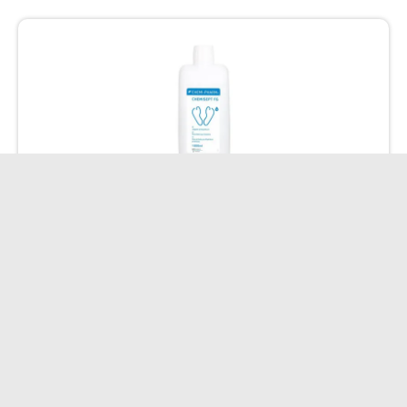
CHEMISEPT FG (jalgade hügieeni- ja antiseptikavahend) 1L
12.61
€
Lisa korvi