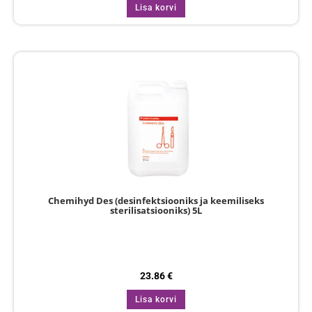
Lisa korvi
Chemihyd Des (desinfektsiooniks ja keemiliseks
sterilisatsiooniks) 5L
23.86
€
Lisa korvi