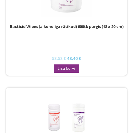
Bacticid Wipes (alkoholiga rätikud) 600tk purgis (18 x 20 cm)
53.53
€
43.40
€
Lisa korvi