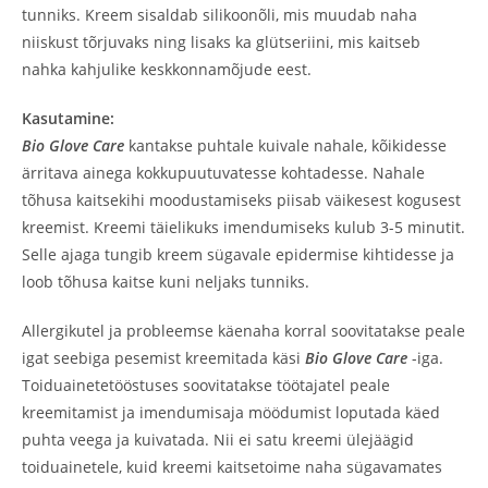
tunniks. Kreem sisaldab silikoonõli, mis muudab naha
niiskust tõrjuvaks ning lisaks ka glütseriini, mis kaitseb
nahka kahjulike keskkonnamõjude eest.
Kasutamine:
Bio Glove Care
kantakse puhtale kuivale nahale, kõikidesse
ärritava ainega kokkupuutuvatesse kohtadesse. Nahale
tõhusa kaitsekihi moodustamiseks piisab väikesest kogusest
kreemist. Kreemi täielikuks imendumiseks kulub 3-5 minutit.
Selle ajaga tungib kreem sügavale epidermise kihtidesse ja
loob tõhusa kaitse kuni neljaks tunniks.
Allergikutel ja probleemse käenaha korral soovitatakse peale
igat seebiga pesemist kreemitada käsi
Bio Glove Care
-iga.
Toiduainetetööstuses soovitatakse töötajatel peale
kreemitamist ja imendumisaja möödumist loputada käed
puhta veega ja kuivatada. Nii ei satu kreemi ülejäägid
toiduainetele, kuid kreemi kaitsetoime naha sügavamates