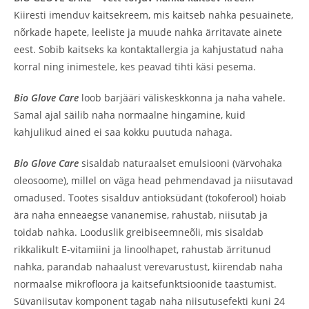
Kiiresti imenduv kaitsekreem, mis kaitseb nahka pesuainete,
nõrkade hapete, leeliste ja muude nahka ärritavate ainete
eest. Sobib kaitseks ka kontaktallergia ja kahjustatud naha
korral ning inimestele, kes peavad tihti käsi pesema.
Bio Glove Care
loob barjääri väliskeskkonna ja naha vahele.
Samal ajal säilib naha normaalne hingamine, kuid
kahjulikud ained ei saa kokku puutuda nahaga.
Bio Glove Care
sisaldab naturaalset emulsiooni (värvohaka
oleosoome), millel on väga head pehmendavad ja niisutavad
omadused. Tootes sisalduv antioksüdant (tokoferool) hoiab
ära naha enneaegse vananemise, rahustab, niisutab ja
toidab nahka. Looduslik greibiseemneõli, mis sisaldab
rikkalikult E-vitamiini ja linoolhapet, rahustab ärritunud
nahka, parandab nahaalust verevarustust, kiirendab naha
normaalse mikrofloora ja kaitsefunktsioonide taastumist.
Süvaniisutav komponent tagab naha niisutusefekti kuni 24