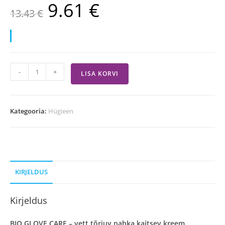
9.61
€
13.43
€
-
+
LISA KORVI
Kategooria:
Hügieen
KIRJELDUS
Kirjeldus
BIO GLOVE CARE – vett tõrjuv nahka kaitsev kreem