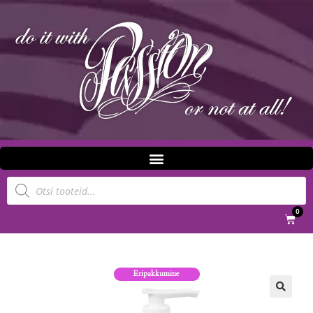
0
Eripakkumine
🔍