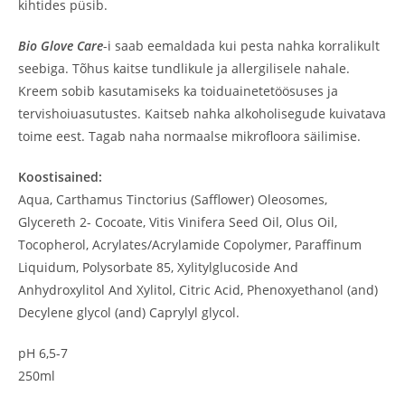
kihtides püsib.
Bio Glove Care
-i saab eemaldada kui pesta nahka korralikult
seebiga. Tõhus kaitse tundlikule ja allergilisele nahale.
Kreem sobib kasutamiseks ka toiduainetetöösuses ja
tervishoiuasutustes. Kaitseb nahka alkoholisegude kuivatava
toime eest. Tagab naha normaalse mikrofloora säilimise.
Koostisained:
Aqua, Carthamus Tinctorius (Safflower) Oleosomes,
Glycereth 2- Cocoate, Vitis Vinifera Seed Oil, Olus Oil,
Tocopherol, Acrylates/Acrylamide Copolymer, Paraffinum
Liquidum, Polysorbate 85, Xylitylglucoside And
Anhydroxylitol And Xylitol, Citric Acid, Phenoxyethanol (and)
Decylene glycol (and) Caprylyl glycol.
pH 6,5-7
250ml