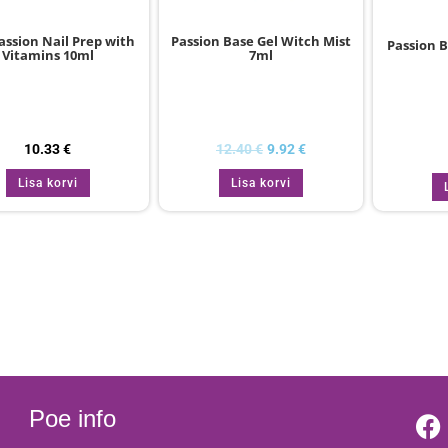
assion Nail Prep with
Passion Base Gel Witch Mist
Passion 
Vitamins 10ml
7ml
10.33
€
12.40
€
9.92
€
Lisa korvi
Lisa korvi
Poe info