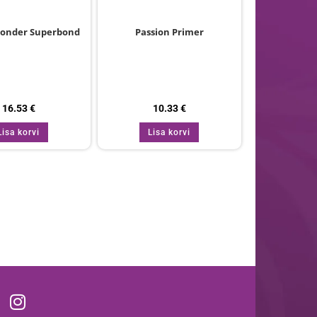
Bonder Superbond
Passion Primer
16.53
€
10.33
€
Lisa korvi
Lisa korvi