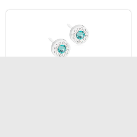
Blomdahl kõrvarõngad Brilliance Halo Crystal/Turquoise 6mm
22.63
€
Lisa korvi