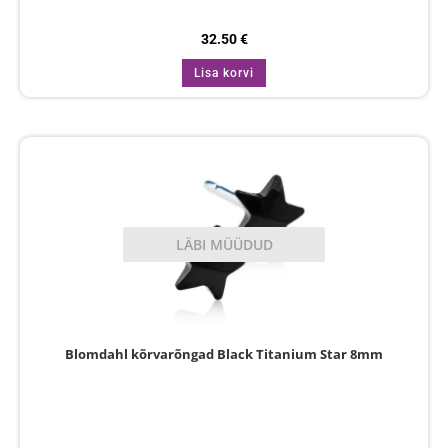
32.50
€
Lisa korvi
LÄBI MÜÜDUD
Blomdahl kõrvarõngad Black Titanium Star 8mm