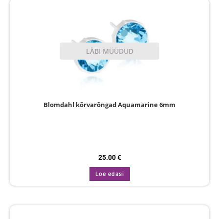
LÄBI MÜÜDUD
Blomdahl kõrvarõngad Aquamarine 6mm
25.00
€
Loe edasi