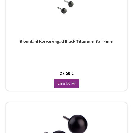
Blomdahl kõrvarõngad Black Titanium Ball 4mm
27.50
€
Lisa korvi