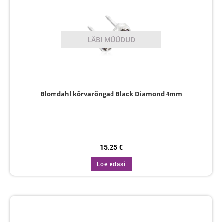
LÄBI MÜÜDUD
Blomdahl kõrvarõngad Black Diamond 4mm
15.25
€
Loe edasi