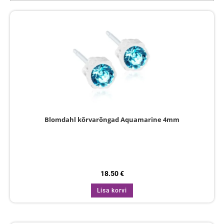
Blomdahl kõrvarõngad Aquamarine 4mm
18.50
€
Lisa korvi