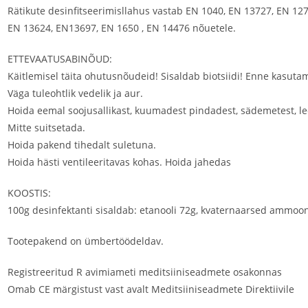
Rätikute desinfitseerimisllahus vastab EN 1040, EN 13727, EN 12
EN 13624, EN13697, EN 1650 , EN 14476 nõuetele.
ETTEVAATUSABINÕUD:
Käitlemisel täita ohutusnõudeid! Sisaldab biotsiidi! Enne kasuta
Väga tuleohtlik vedelik ja aur.
Hoida eemal soojusallikast, kuumadest pindadest, sädemetest, le
Mitte suitsetada.
Hoida pakend tihedalt suletuna.
Hoida hästi ventileeritavas kohas. Hoida jahedas
KOOSTIS:
100g desinfektanti sisaldab: etanooli 72g, kvaternaarsed ammo
Tootepakend on ümbertöödeldav.
Registreeritud R avimiameti meditsiiniseadmete osakonnas
Omab CE märgistust vast avalt Meditsiiniseadmete Direktiivile