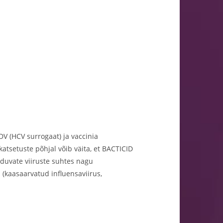
V (HCV surrogaat) ja vaccinia
katsetuste põhjal võib väita, et BACTICID
nduvate viiruste suhtes nagu
(kaasaarvatud influensaviirus,