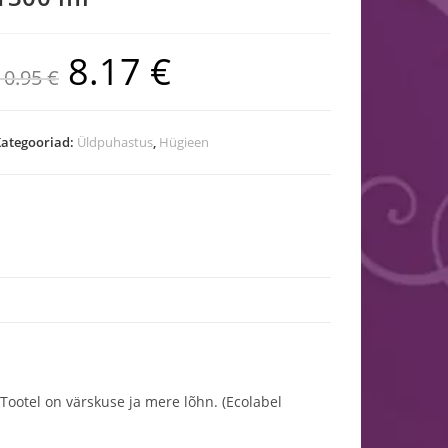
8.17
€
10.95
€
ategooriad:
Üldpuhastus
,
Hügieen
 Tootel on värskuse ja mere lõhn. (Ecolabel