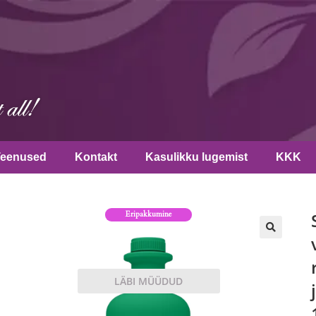
Teenused
Kontakt
Kasulikku lugemist
KKK
Eripakkumine
🔍
LÄBI MÜÜDUD