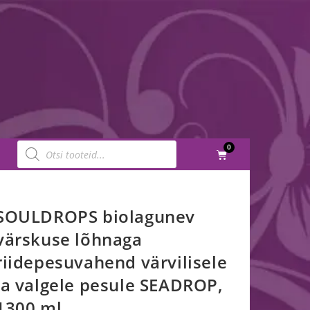
0
SOULDROPS biolagunev
värskuse lõhnaga
riidepesuvahend värvilisele
ja valgele pesule SEADROP,
1300 ml