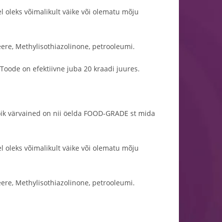
el oleks võimalikult väike või olematu mõju
eere, Methylisothiazolinone, petrooleumi.
 Toode on efektiivne juba 20 kraadi juures.
kõik värvained on nii öelda FOOD-GRADE st mida
el oleks võimalikult väike või olematu mõju
eere, Methylisothiazolinone, petrooleumi.