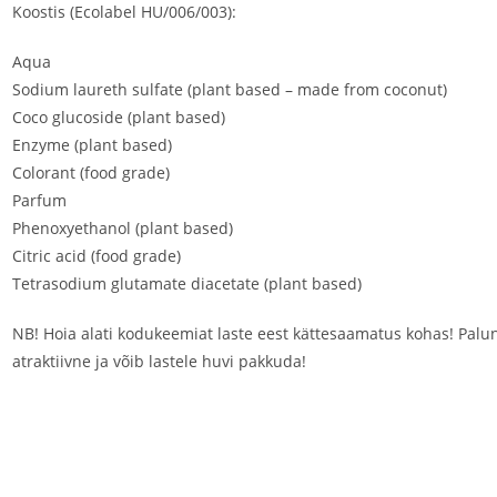
Koostis (Ecolabel HU/006/003):
Aqua
Sodium laureth sulfate (plant based – made from coconut)
Coco glucoside (plant based)
Enzyme (plant based)
Colorant (food grade)
Parfum
Phenoxyethanol (plant based)
Citric acid (food grade)
Tetrasodium glutamate diacetate (plant based)
NB! Hoia alati kodukeemiat laste eest kättesaamatus kohas! Palun 
atraktiivne ja võib lastele huvi pakkuda!