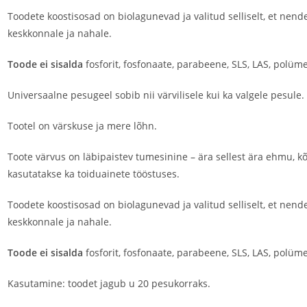
Toodete koostisosad on biolagunevad ja valitud selliselt, et nend
keskkonnale ja nahale.
Toode ei sisalda
fosforit, fosfonaate, parabeene, SLS, LAS, polüm
Universaalne pesugeel sobib nii värvilisele kui ka valgele pesule.
Tootel on värskuse ja mere lõhn.
Toote värvus on läbipaistev tumesinine – ära sellest ära ehmu, 
kasutatakse ka toiduainete tööstuses.
Toodete koostisosad on biolagunevad ja valitud selliselt, et nend
keskkonnale ja nahale.
Toode ei sisalda
fosforit, fosfonaate, parabeene, SLS, LAS, polüm
Kasutamine: toodet jagub u 20 pesukorraks.