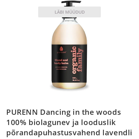
LÄBI MÜÜDUD
PURENN Dancing in the woods
100% biolagunev ja looduslik
põrandapuhastusvahend lavendli