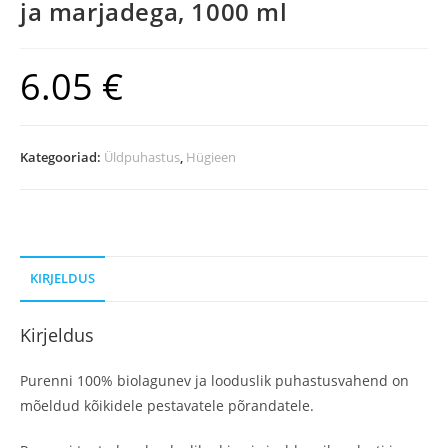
ja marjadega, 1000 ml
6.05
€
Kategooriad:
Üldpuhastus
,
Hügieen
KIRJELDUS
Kirjeldus
Purenni 100% biolagunev ja looduslik puhastusvahend on
mõeldud kõikidele pestavatele põrandatele.