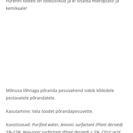
Purenni tooted on looduslikud ja ei sisalda mikroplasti ja
kemikaale!
Mõnusa lõhnaga põranda pesuvahend sobib kõikidele
pestavatele põrandatele.
Kasutamine: Vala toodet põrandapesuvette.
Koostisosad:
Purified water, Anionic surfactant (Plant derived)
5%-15%, Non-ionic surfactant (Plant derived) ≤ 5%, Citric acid,