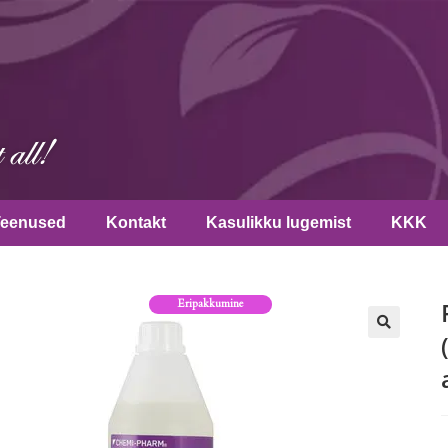
Teenused
Kontakt
Kasulikku lugemist
KKK
Eripakkumine
🔍