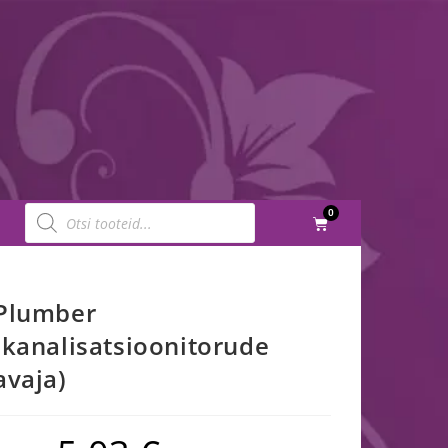
0
Plumber
(kanalisatsioonitorude
avaja)