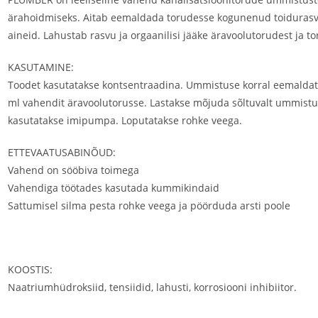
ärahoidmiseks. Aitab eemaldada torudesse kogunenud toidurasvu,
aineid. Lahustab rasvu ja orgaanilisi jääke äravoolutorudest ja t
KASUTAMINE:
Toodet kasutatakse kontsentraadina. Ummistuse korral eemaldatak
ml vahendit äravoolutorusse. Lastakse mõjuda sõltuvalt ummistus
kasutatakse imipumpa. Loputatakse rohke veega.
ETTEVAATUSABINÕUD:
Vahend on sööbiva toimega
Vahendiga töötades kasutada kummikindaid
Sattumisel silma pesta rohke veega ja pöörduda arsti poole
KOOSTIS:
Naatriumhüdroksiid, tensiidid, lahusti, korrosiooni inhibiitor.