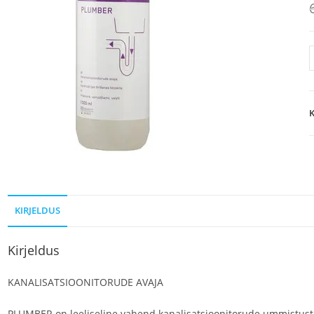
K
KIRJELDUS
Kirjeldus
KANALISATSIOONITORUDE AVAJA
PLUMBER on leeliseline vahend kanalisatsioonitorude ummistus