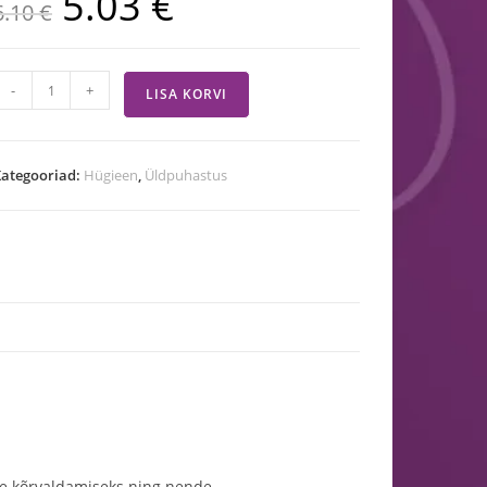
5.03
€
6.10
€
-
+
LISA KORVI
ategooriad:
Hügieen
,
Üldpuhastus
te kõrvaldamiseks ning nende