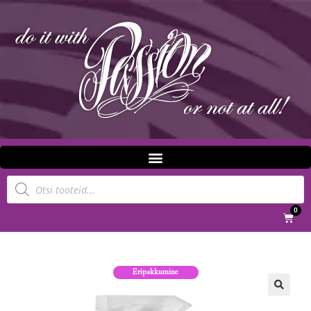
0
Eripakkumine
🔍