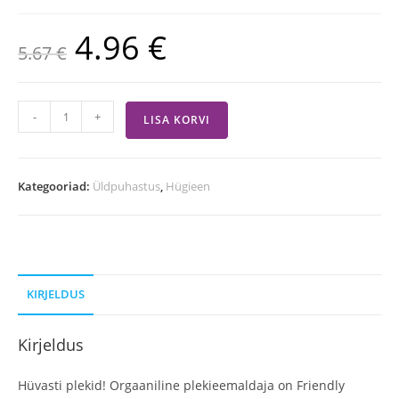
4.96
€
5.67
€
-
+
LISA KORVI
Kategooriad:
Üldpuhastus
,
Hügieen
KIRJELDUS
Kirjeldus
Hüvasti plekid! Orgaaniline plekieemaldaja on Friendly