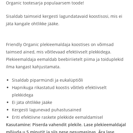
Organic tootesarja populaarsem toode!
Sisaldab taimseid kergesti lagundatavaid koostisosi, mis ei
jäta kangale ohtlikke jääke.
Friendly Organic plekieemaldaja koostises on võimsad
taimsed ained, mis võitlevaad efektiivselt plekkidega.
Plekieemaldaja eemaldab beebiriietelt piima ja toiduplekid
ilma kangast kahjustamata.
Sisaldab piparmündi ja eukalüptiõli
Hapnikuga rikastatud koostis võitleb efektiivselt
plekkidega
Ei jäta ohtlikke jääke
Kergesti lagunevad puhastusained
Eriti efektiivne raskete plekkide eemaldamisel
Kasutamine:
Piserda vahendit plekile. Lase plekieemaldajal
mõjuda u 5 minutit ja siis pese pesumasinas. Ära lase