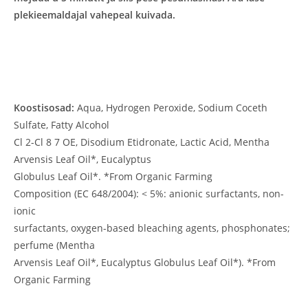
plekieemaldajal vahepeal kuivada.
Koostisosad:
Aqua, Hydrogen Peroxide, Sodium Coceth
Sulfate, Fatty Alcohol
Cl 2-Cl 8 7 OE, Disodium Etidronate, Lactic Acid, Mentha
Arvensis Leaf Oil*, Eucalyptus
Globulus Leaf Oil*. *From Organic Farming
Composition (EC 648/2004): < 5%: anionic surfactants, non-
ionic
surfactants, oxygen-based bleaching agents, phosphonates;
perfume (Mentha
Arvensis Leaf Oil*, Eucalyptus Globulus Leaf Oil*). *From
Organic Farming