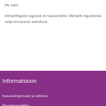
0% niklit
Kõrvarõngaste tagused on haavaniidist. Võimalik reguleerida
nelja erinevasse asendisse.
Informatsioon
Kasutustingimused ja tellimine
Privaatsuspoliitika