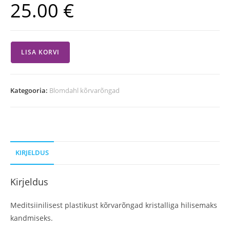
25.00
€
LISA KORVI
Kategooria:
Blomdahl kõrvarõngad
KIRJELDUS
Kirjeldus
Meditsiinilisest plastikust kõrvarõngad kristalliga hilisemaks
kandmiseks.