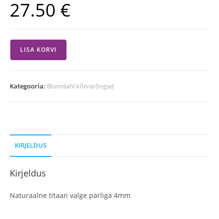
27.50
€
LISA KORVI
Kategooria:
Blomdahl kõrvarõngad
KIRJELDUS
Kirjeldus
Naturaalne titaan valge pärliga 4mm