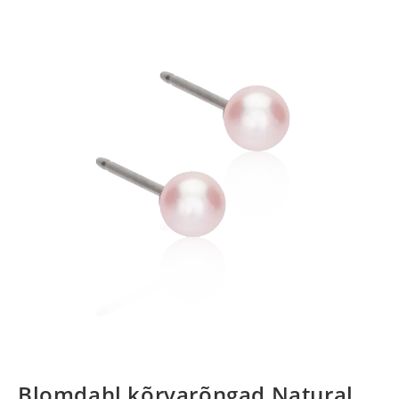
Blomdahl kõrvarõngad Natural