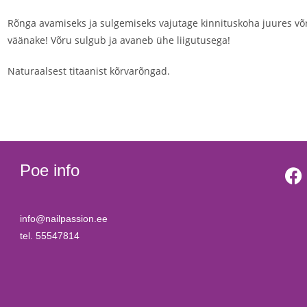
Rõnga avamiseks ja sulgemiseks vajutage kinnituskoha juures võru
väänake! Võru sulgub ja avaneb ühe liigutusega!
Naturaalsest titaanist kõrvarõngad.
Poe info
info@nailpassion.ee
tel. 55547814