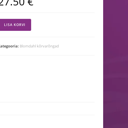
27.50
€
LISA KORVI
ategooria:
Blomdahl kõrvarõngad