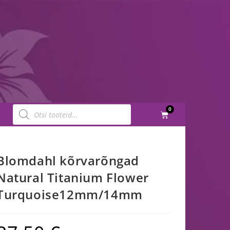
0
Blomdahl kõrvarõngad
Natural Titanium Flower
Turquoise12mm/14mm