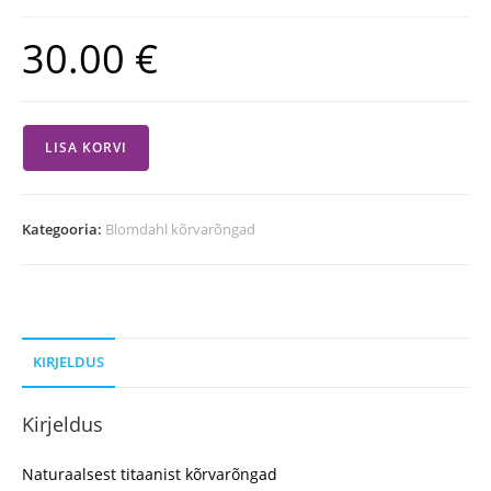
30.00
€
LISA KORVI
Kategooria:
Blomdahl kõrvarõngad
KIRJELDUS
Kirjeldus
Naturaalsest titaanist kõrvarõngad