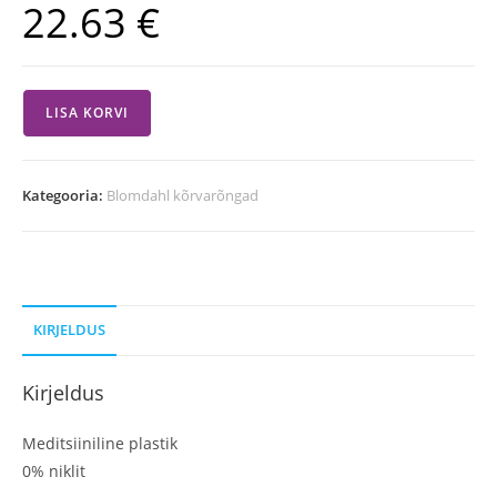
22.63
€
LISA KORVI
Kategooria:
Blomdahl kõrvarõngad
KIRJELDUS
Kirjeldus
Meditsiiniline plastik
0% niklit