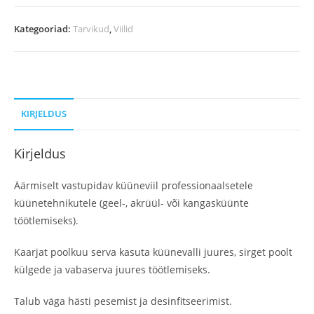
Kategooriad:
Tarvikud
,
Viilid
KIRJELDUS
Kirjeldus
Äärmiselt vastupidav küüneviil professionaalsetele
küünetehnikutele (geel-, akrüül- või kangasküünte
töötlemiseks).
Kaarjat poolkuu serva kasuta küünevalli juures, sirget poolt
külgede ja vabaserva juures töötlemiseks.
Talub väga hästi pesemist ja desinfitseerimist.