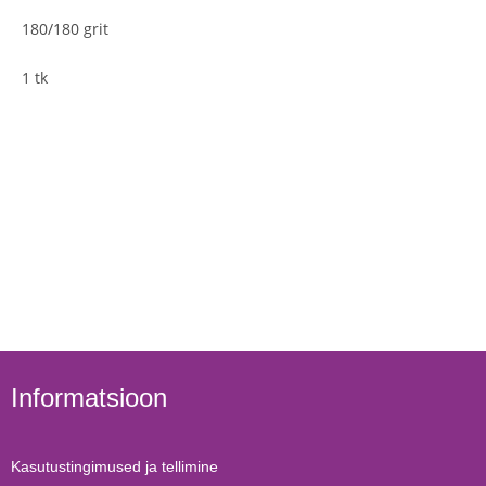
180/180 grit
1 tk
Informatsioon
Kasutustingimused ja tellimine