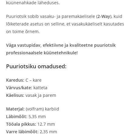
küünenahkade läheduses.
Puuriotsik sobib vasaku- ja paremakäelisele (
2-Way
), kuid
lõiketerade asetus on selline, et vasakukäeliselt kasutades
on toime õrnem.
Väga vastupidav, efektiivne ja kvaliteetne puuriotsik
professionaalsele küünetehnikule!
Puuriotsiku omadused:
Karedus:
C – kare
Värvus/kate:
katteta
Käelisus:
vasak ja parem
Materjal:
(volfram) karbiid
Läbimõõt:
5,35 mm
Tööala pikkus:
12.7 mm
Varre läbimõõt:
2,35 mm