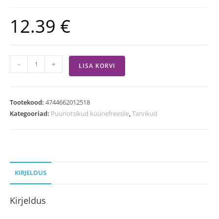
12.39
€
-
+
LISA KORVI
Tootekood:
4744662012518
Kategooriad:
Puuriotsikud küünefreesile
,
Tarvikud
KIRJELDUS
Kirjeldus