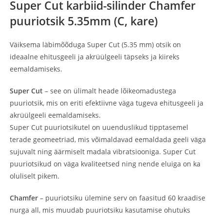
Super Cut karbiid-silinder Chamfer
puuriotsik 5.35mm (C, kare)
Väiksema läbimõõduga Super Cut (5.35 mm) otsik on
ideaalne ehitusgeeli ja akrüülgeeli täpseks ja kiireks
eemaldamiseks.
Super Cut
– see on ülimalt heade lõikeomadustega
puuriotsik, mis on eriti efektiivne väga tugeva ehitusgeeli ja
akrüülgeeli eemaldamiseks.
Super Cut puuriotsikutel on uuenduslikud tipptasemel
terade geomeetriad, mis võimaldavad eemaldada geeli väga
sujuvalt ning äärmiselt madala vibratsiooniga. Super Cut
puuriotsikud on väga kvaliteetsed ning nende eluiga on ka
oluliselt pikem.
Chamfer
– puuriotsiku ülemine serv on faasitud 60 kraadise
nurga all, mis muudab puuriotsiku kasutamise ohutuks