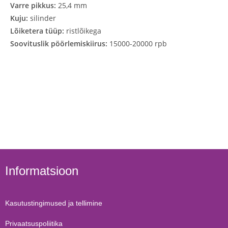
Varre pikkus:
25,4 mm
Kuju:
silinder
Lõiketera tüüp:
ristlõikega
Soovituslik pöörlemiskiirus:
15000-20000 rpb
Informatsioon
Kasutustingimused ja tellimine
Privaatsuspoliitika