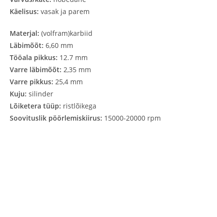
Käelisus:
vasak ja parem
Materjal:
(volfram)karbiid
Läbimõõt:
6,60 mm
Tööala pikkus:
12.7 mm
Varre läbimõõt:
2,35 mm
Varre pikkus:
25,4 mm
Kuju:
silinder
Lõiketera tüüp:
ristlõikega
Soovituslik pöörlemiskiirus:
15000-20000 rpm