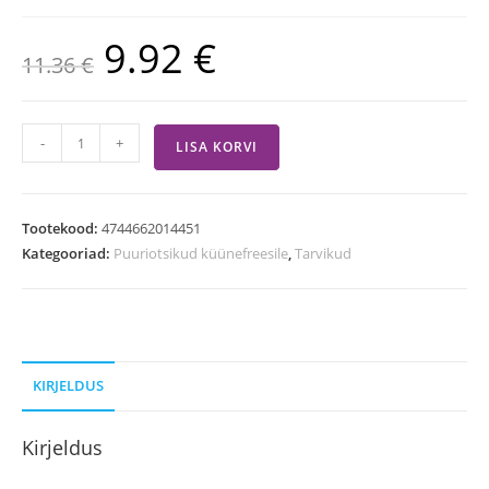
9.92
€
11.36
€
-
+
LISA KORVI
Tootekood:
4744662014451
Kategooriad:
Puuriotsikud küünefreesile
,
Tarvikud
KIRJELDUS
Kirjeldus