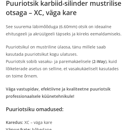
Puuriotsik karbiid-silinder mustrilise
otsaga – XC, väga kare
See suurema läbimõõduga (6.60mm) otsik on ideaalne
ehitusgeeli ja akrüülgeeli täpseks ja kiireks eemaldamiseks.
Puuriotsikul on mustriline ülaosa, tänu millele saab
kasutada puuriotsikut kogu ulatuses.
Puuriotsik sobib vasaku- ja paremakäelisele (
2-Way
), kuid
lõiketerade asetus on selline, et vasakukäeliselt kasutades
on toime õrnem.
Väga vastupidav, efektiivne ja kvaliteetne puuriotsik
professionaalsele küünetehnikule!
Puuriotsiku omadused:
Karedus:
XC – väga kare
Värvus/kate:
hõbedane