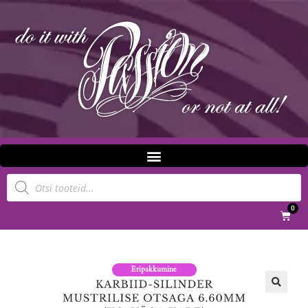
0
Eripakkumine
🔍