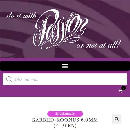
0
Eripakkumine
🔍