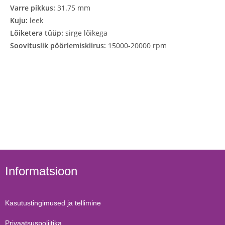
Varre pikkus:
31.75 mm
Kuju:
leek
Lõiketera tüüp:
sirge lõikega
Soovituslik pöörlemiskiirus:
15000-20000 rpm
Informatsioon
Kasutustingimused ja tellimine
Privaatsuspoliitika