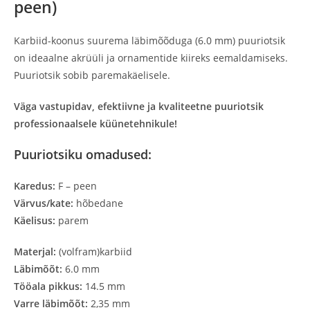
peen)
Karbiid-koonus suurema läbimõõduga (6.0 mm) puuriotsik
on ideaalne akrüüli ja ornamentide kiireks eemaldamiseks.
Puuriotsik sobib paremakäelisele.
Väga vastupidav, efektiivne ja kvaliteetne puuriotsik
professionaalsele küünetehnikule!
Puuriotsiku omadused:
Karedus:
F – peen
Värvus/kate:
hõbedane
Käelisus:
parem
Materjal:
(volfram)karbiid
Läbimõõt:
6.0 mm
Tööala pikkus:
14.5 mm
Varre läbimõõt:
2,35 mm