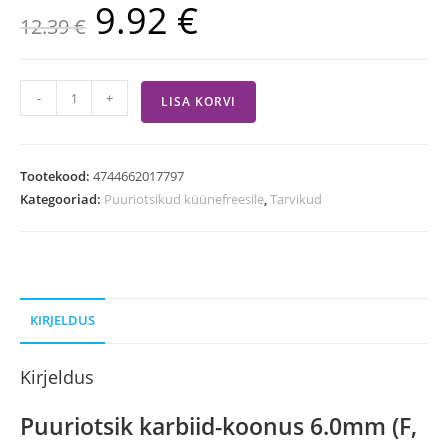
9.92
€
12.39
€
-
+
LISA KORVI
Tootekood:
4744662017797
Kategooriad:
Puuriotsikud küünefreesile
,
Tarvikud
KIRJELDUS
Kirjeldus
Puuriotsik karbiid-koonus 6.0mm (F,