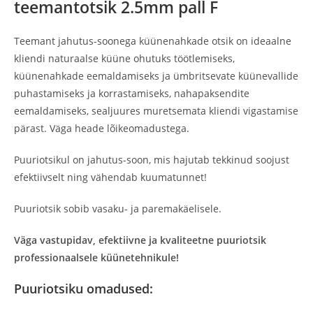
teemantotsik 2.5mm pall F
Teemant jahutus-soonega küünenahkade otsik on ideaalne
kliendi naturaalse küüne ohutuks töötlemiseks,
küünenahkade eemaldamiseks ja ümbritsevate küünevallide
puhastamiseks ja korrastamiseks, nahapaksendite
eemaldamiseks, sealjuures muretsemata kliendi vigastamise
pärast. Väga heade lõikeomadustega.
Puuriotsikul on jahutus-soon, mis hajutab tekkinud soojust
efektiivselt ning vähendab kuumatunnet!
Puuriotsik sobib vasaku- ja paremakäelisele.
Väga vastupidav, efektiivne ja kvaliteetne puuriotsik
professionaalsele küünetehnikule!
Puuriotsiku omadused: