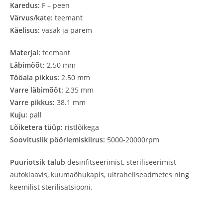
Karedus:
F – peen
Värvus/kate:
teemant
Käelisus:
vasak ja parem
Materjal:
teemant
Läbimõõt:
2.50 mm
Tööala pikkus:
2.50 mm
Varre läbimõõt:
2,35 mm
Varre pikkus:
38.1 mm
Kuju:
pall
Lõiketera tüüp:
ristlõikega
Soovituslik pöörlemiskiirus:
5000-20000rpm
Puuriotsik talub
desinfitseerimist, steriliseerimist
autoklaavis, kuumaõhukapis, ultraheliseadmetes ning
keemilist sterilisatsiooni.