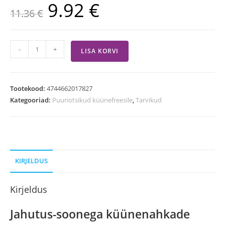
9.92
€
11.36
€
-
+
LISA KORVI
Tootekood:
4744662017827
Kategooriad:
Puuriotsikud küünefreesile
,
Tarvikud
KIRJELDUS
Kirjeldus
Jahutus-soonega küünenahkade