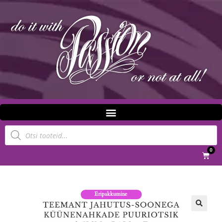
0
Eripakkumine
🔍