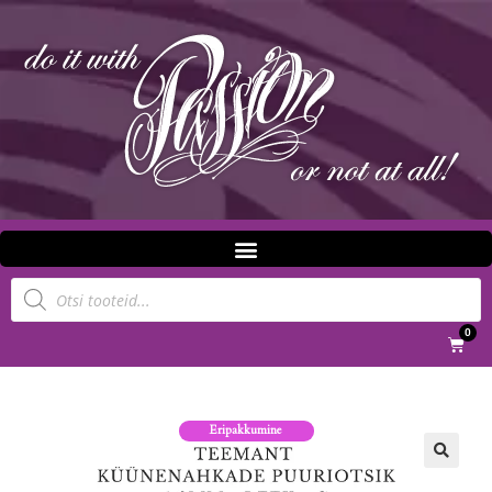
0
Eripakkumine
🔍