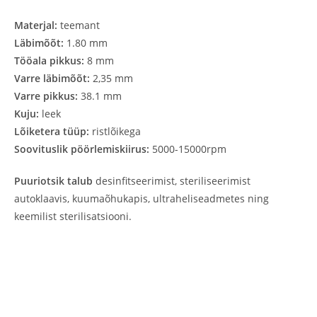
Materjal:
teemant
Läbimõõt:
1.80 mm
Tööala pikkus:
8 mm
Varre läbimõõt:
2,35 mm
Varre pikkus:
38.1 mm
Kuju:
leek
Lõiketera tüüp:
ristlõikega
Soovituslik pöörlemiskiirus:
5000-15000rpm
Puuriotsik talub
desinfitseerimist, steriliseerimist
autoklaavis, kuumaõhukapis, ultraheliseadmetes ning
keemilist sterilisatsiooni.