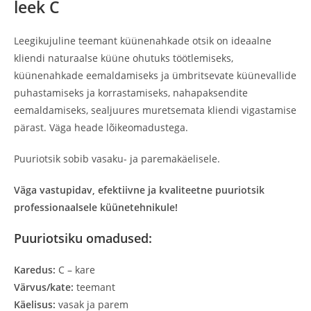
leek C
Leegikujuline teemant küünenahkade otsik on ideaalne
kliendi naturaalse küüne ohutuks töötlemiseks,
küünenahkade eemaldamiseks ja ümbritsevate küünevallide
puhastamiseks ja korrastamiseks, nahapaksendite
eemaldamiseks, sealjuures muretsemata kliendi vigastamise
pärast. Väga heade lõikeomadustega.
Puuriotsik sobib vasaku- ja paremakäelisele.
Väga vastupidav, efektiivne ja kvaliteetne puuriotsik
professionaalsele küünetehnikule!
Puuriotsiku omadused:
Karedus:
C – kare
Värvus/kate:
teemant
Käelisus:
vasak ja parem