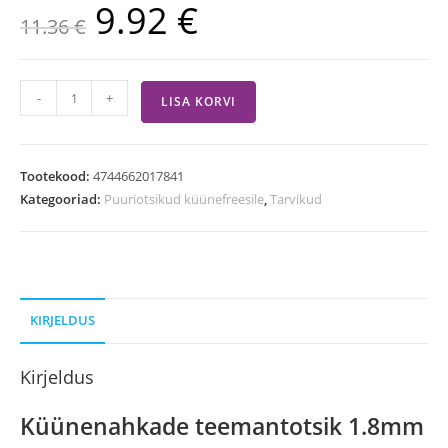
9.92
€
11.36
€
-
+
LISA KORVI
Tootekood:
4744662017841
Kategooriad:
Puuriotsikud küünefreesile
,
Tarvikud
KIRJELDUS
Kirjeldus
Küünenahkade teemantotsik 1.8mm