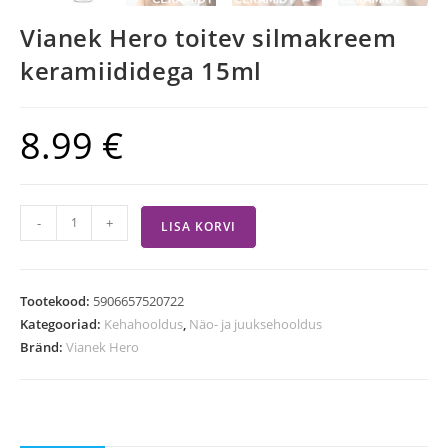
Vianek Hero toitev silmakreem
keramiididega 15ml
8.99
€
-
+
LISA KORVI
Tootekood:
5906657520722
Kategooriad:
Kehahooldus
,
Näo- ja juuksehooldus
Bränd:
Vianek Hero