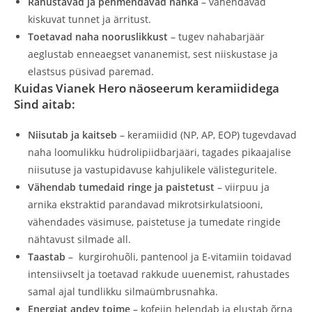
Rahustavad ja pehmendavad nahka
– vähendavad
kiskuvat tunnet ja ärritust.
Toetavad naha nooruslikkust
– tugev nahabarjäär
aeglustab enneaegset vananemist, sest niiskustase ja
elastsus püsivad paremad.
Kuidas Vianek Hero näoseerum keramiididega
Sind aitab:
Niisutab ja kaitseb
– keramiidid (NP, AP, EOP) tugevdavad
naha loomulikku hüdrolipiidbarjääri, tagades pikaajalise
niisutuse ja vastupidavuse kahjulikele välisteguritele.
Vähendab tumedaid ringe ja paistetust
– viirpuu ja
arnika ekstraktid parandavad mikrotsirkulatsiooni,
vähendades väsimuse, paistetuse ja tumedate ringide
nähtavust silmade all.
Taastab
– kurgirohuõli, pantenool ja E-vitamiin toidavad
intensiivselt ja toetavad rakkude uuenemist, rahustades
samal ajal tundlikku silmaümbrusnahka.
Energiat andev toime
– kofeiin helendab ja elustab õrna