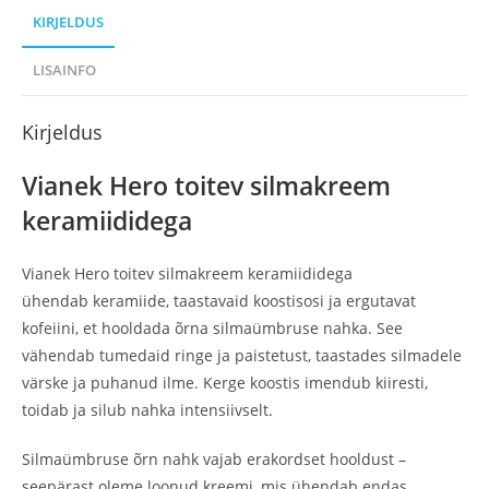
KIRJELDUS
LISAINFO
Kirjeldus
Vianek Hero toitev silmakreem
keramiididega
Vianek Hero toitev silmakreem keramiididega
ühendab keramiide, taastavaid koostisosi ja ergutavat
kofeiini, et hooldada õrna silmaümbruse nahka. See
vähendab tumedaid ringe ja paistetust, taastades silmadele
värske ja puhanud ilme. Kerge koostis imendub kiiresti,
toidab ja silub nahka intensiivselt.
Silmaümbruse õrn nahk vajab erakordset hooldust –
seepärast oleme loonud kreemi, mis ühendab endas