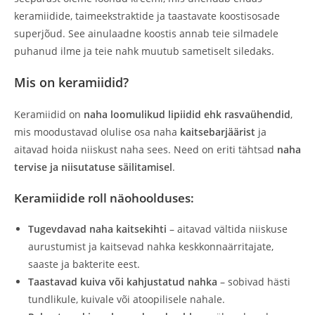
keramiidide, taimeekstraktide ja taastavate koostisosade
superjõud. See ainulaadne koostis annab teie silmadele
puhanud ilme ja teie nahk muutub sametiselt siledaks.
Mis on keramiidid?
Keramiidid on
naha loomulikud lipiidid ehk rasvaühendid
,
mis moodustavad olulise osa naha
kaitsebarjäärist
ja
aitavad hoida niiskust naha sees. Need on eriti tähtsad
naha
tervise ja niisutatuse säilitamisel
.
Keramiidide roll näohoolduses:
Tugevdavad naha kaitsekihti
– aitavad vältida niiskuse
aurustumist ja kaitsevad nahka keskkonnaärritajate,
saaste ja bakterite eest.
Taastavad kuiva või kahjustatud nahka
– sobivad hästi
tundlikule, kuivale või atoopilisele nahale.