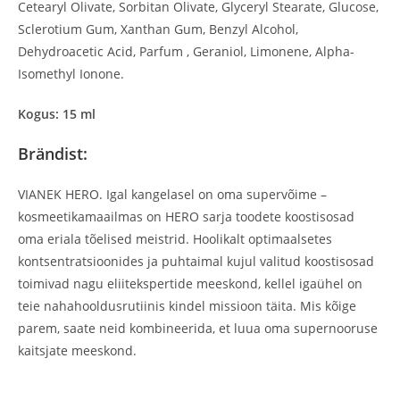
Cetearyl Olivate, Sorbitan Olivate, Glyceryl Stearate, Glucose,
Sclerotium Gum, Xanthan Gum, Benzyl Alcohol,
Dehydroacetic Acid, Parfum , Geraniol, Limonene, Alpha-
Isomethyl Ionone.
Kogus: 15 ml
Brändist:
VIANEK HERO. Igal kangelasel on oma supervõime –
kosmeetikamaailmas on HERO sarja toodete koostisosad
oma eriala tõelised meistrid. Hoolikalt optimaalsetes
kontsentratsioonides ja puhtaimal kujul valitud koostisosad
toimivad nagu eliitekspertide meeskond, kellel igaühel on
teie nahahooldusrutiinis kindel missioon täita. Mis kõige
parem, saate neid kombineerida, et luua oma supernooruse
kaitsjate meeskond.