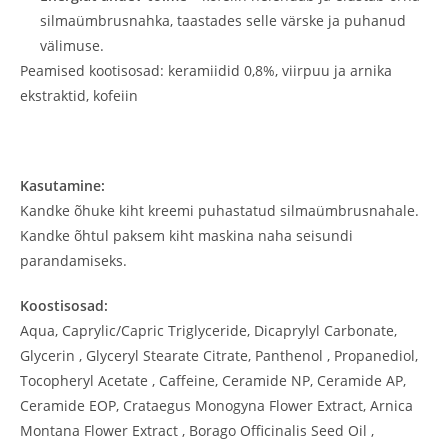
silmaümbrusnahka, taastades selle värske ja puhanud
välimuse.
Peamised kootisosad: keramiidid 0,8%, viirpuu ja arnika
ekstraktid, kofeiin
Kasutamine:
Kandke õhuke kiht kreemi puhastatud silmaümbrusnahale.
Kandke õhtul paksem kiht maskina naha seisundi
parandamiseks.
Koostisosad:
Aqua, Caprylic/Capric Triglyceride, Dicaprylyl Carbonate,
Glycerin , Glyceryl Stearate Citrate, Panthenol , Propanediol,
Tocopheryl Acetate , Caffeine, Ceramide NP, Ceramide AP,
Ceramide EOP, Crataegus Monogyna Flower Extract, Arnica
Montana Flower Extract , Borago Officinalis Seed Oil ,