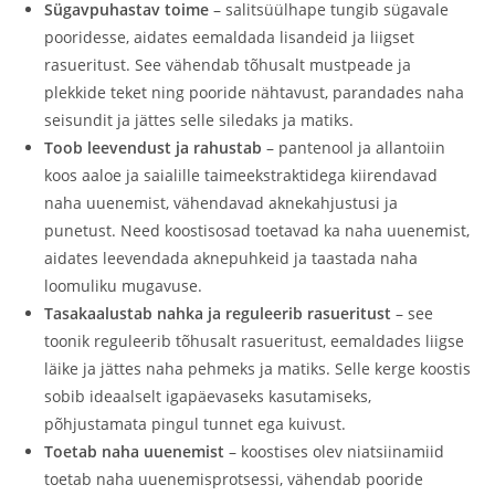
Sügavpuhastav toime
– salitsüülhape tungib sügavale
pooridesse, aidates eemaldada lisandeid ja liigset
rasueritust. See vähendab tõhusalt mustpeade ja
plekkide teket ning pooride nähtavust, parandades naha
seisundit ja jättes selle siledaks ja matiks.
Toob leevendust ja rahustab
– pantenool ja allantoiin
koos aaloe ja saialille taimeekstraktidega kiirendavad
naha uuenemist, vähendavad aknekahjustusi ja
punetust. Need koostisosad toetavad ka naha uuenemist,
aidates leevendada aknepuhkeid ja taastada naha
loomuliku mugavuse.
Tasakaalustab nahka ja reguleerib rasueritust
– see
toonik reguleerib tõhusalt rasueritust, eemaldades liigse
läike ja jättes naha pehmeks ja matiks. Selle kerge koostis
sobib ideaalselt igapäevaseks kasutamiseks,
põhjustamata pingul tunnet ega kuivust.
Toetab naha uuenemist
– koostises olev niatsiinamiid
toetab naha uuenemisprotsessi, vähendab pooride