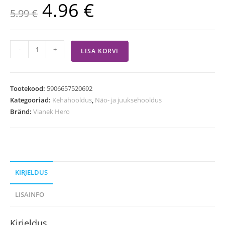
4.96
€
5.99
€
-
+
LISA KORVI
Tootekood:
5906657520692
Kategooriad:
Kehahooldus
,
Näo- ja juuksehooldus
Bränd:
Vianek Hero
KIRJELDUS
LISAINFO
Kirjeldus