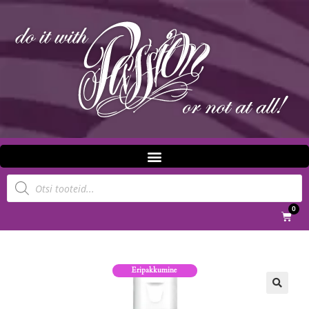
0
Eripakkumine
🔍