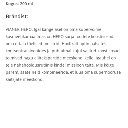
Kogus: 200 ml
Brändist:
VIANEK HERO. Igal kangelasel on oma supervõime –
kosmeetikamaailmas on HERO sarja toodete koostisosad
oma eriala tõelised meistrid. Hoolikalt optimaalsetes
kontsentratsioonides ja puhtaimal kujul valitud koostisosad
toimivad nagu eliitekspertide meeskond, kellel igaühel on
teie nahahooldusrutiinis kindel missioon täita. Mis kõige
parem, saate neid kombineerida, et luua oma supernooruse
kaitsjate meeskond.