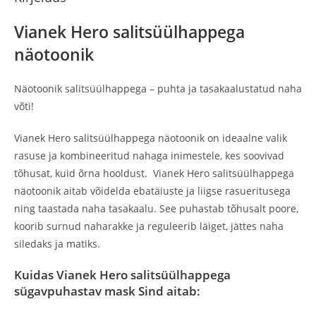
Vianek Hero salitsüülhappega
näotoonik
Näotoonik salitsüülhappega – puhta ja tasakaalustatud naha
võti!
Vianek Hero salitsüülhappega näotoonik on ideaalne valik
rasuse ja kombineeritud nahaga inimestele, kes soovivad
tõhusat, kuid õrna hooldust. Vianek Hero salitsüülhappega
näotoonik aitab võidelda ebatäiuste ja liigse rasueritusega
ning taastada naha tasakaalu. See puhastab tõhusalt poore,
koorib surnud naharakke ja reguleerib läiget, jättes naha
siledaks ja matiks.
Kuidas Vianek Hero salitsüülhappega
sügavpuhastav mask Sind aitab: