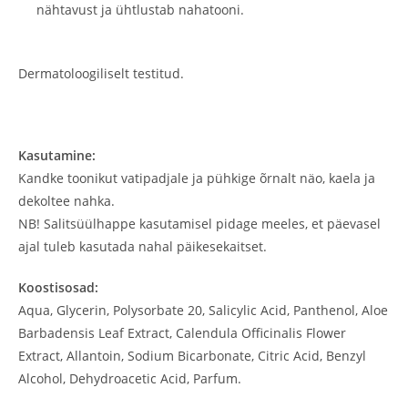
nähtavust ja ühtlustab nahatooni.
Dermatoloogiliselt testitud.
Kasutamine:
Kandke toonikut vatipadjale ja pühkige õrnalt näo, kaela ja
dekoltee nahka.
NB! Salitsüülhappe kasutamisel pidage meeles, et päevasel
ajal tuleb kasutada nahal päikesekaitset.
Koostisosad:
Aqua, Glycerin, Polysorbate 20, Salicylic Acid, Panthenol, Aloe
Barbadensis Leaf Extract, Calendula Officinalis Flower
Extract, Allantoin, Sodium Bicarbonate, Citric Acid, Benzyl
Alcohol, Dehydroacetic Acid, Parfum.