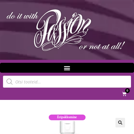
0
Eripakkumine
🔍