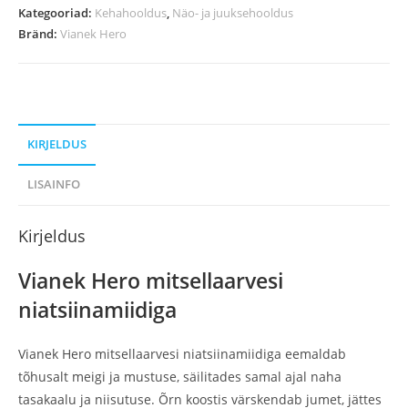
Kategooriad:
Kehahooldus
,
Näo- ja juuksehooldus
Bränd:
Vianek Hero
KIRJELDUS
LISAINFO
Kirjeldus
Vianek Hero mitsellaarvesi
niatsiinamiidiga
Vianek Hero mitsellaarvesi niatsiinamiidiga eemaldab
tõhusalt meigi ja mustuse, säilitades samal ajal naha
tasakaalu ja niisutuse. Õrn koostis värskendab jumet, jättes