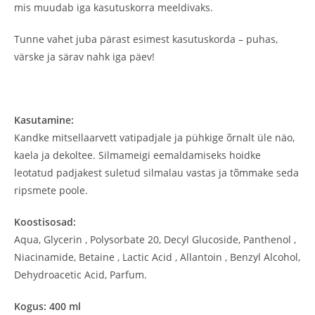
mis muudab iga kasutuskorra meeldivaks.
Tunne vahet juba pärast esimest kasutuskorda – puhas,
värske ja särav nahk iga päev!
Kasutamine:
Kandke mitsellaarvett vatipadjale ja pühkige õrnalt üle näo,
kaela ja dekoltee. Silmameigi eemaldamiseks hoidke
leotatud padjakest suletud silmalau vastas ja tõmmake seda
ripsmete poole.
Koostisosad:
Aqua, Glycerin , Polysorbate 20, Decyl Glucoside, Panthenol ,
Niacinamide, Betaine , Lactic Acid , Allantoin , Benzyl Alcohol,
Dehydroacetic Acid, Parfum.
Kogus: 400 ml