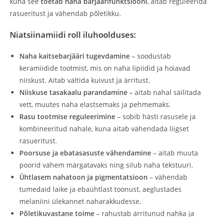
kuna see
toetab naha barjäärifunktsiooni
, aitab reguleerida
rasueritust ja vähendab põletikku.
Niatsiinamiidi roll iluhoolduses:
Naha kaitsebarjääri tugevdamine
– soodustab
keramiidide tootmist, mis on naha lipiidid ja hoiavad
niiskust. Aitab vältida kuivust ja ärritust.
Niiskuse tasakaalu parandamine
– aitab nahal säilitada
vett, muutes naha elastsemaks ja pehmemaks.
Rasu tootmise reguleerimine
– sobib hästi rasusele ja
kombineeritud nahale, kuna aitab vähendada liigset
rasueritust.
Poorsuse ja ebatasasuste vähendamine
– aitab muuta
poorid vähem märgatavaks ning silub naha tekstuuri.
Ühtlasem nahatoon ja pigmentatsioon
– vähendab
tumedaid laike ja ebaühtlast toonust, aeglustades
melaniini ülekannet naharakkudesse.
Põletikuvastane toime
– rahustab ärritunud nahka ja