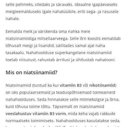
selle pehmeks, siledaks ja säravaks. Ideaalne igapäevaseks
meigieemalduseks igale nahatüübile, eriti sega- ja rasusele
nahale.
Eemalda meik ja värskenda oma nahka meie
niatsiinamiidiga mitsellaarveega. Selle õrn koostis eemaldab
tõhusalt meigi ja lisandid, säilitades samal ajal naha
tasakaalu. Nahahoolduse superkangelane niatsiinamiid
toetab niisutust, rahustab ärritusi ja ühtlustab nahatooni.
Mis on niatsiinamiid?
Niatsiinamiid (tuntud ka kui
vitamiin B3
või
nikotiinamiid
)
on üks populaarsemaid ja teaduspõhisemaid toimeaineid
nahahoolduses. Seda hinnatakse selle mitmekülgse ja õrna,
kuid tõhusa toime tõttu. Täpsemalt on niatsiinamiid
veeslahustuv vitamiin B3 vorm
, mida keha vajab rakkude
normaalseks toimimiseks. Nahahoolduses kasutatakse seda,