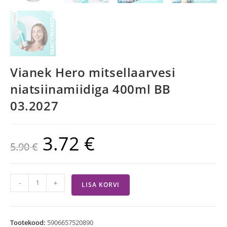
Vianek Hero mitsellaarvesi
niatsiinamiidiga 400ml BB
03.2027
3.72
€
5.90
€
-
+
LISA KORVI
Tootekood:
5906657520890