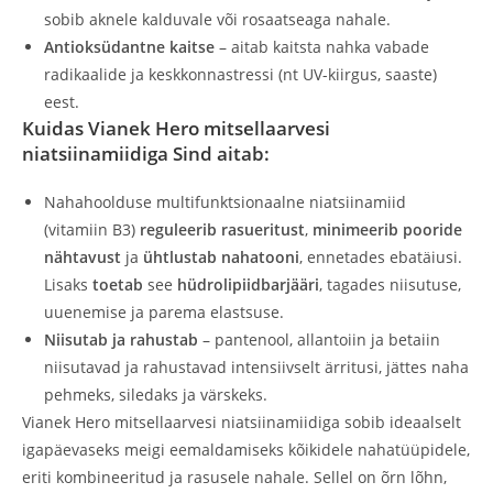
sobib aknele kalduvale või rosaatseaga nahale.
Antioksüdantne kaitse
– aitab kaitsta nahka vabade
radikaalide ja keskkonnastressi (nt UV-kiirgus, saaste)
eest.
Kuidas Vianek Hero mitsellaarvesi
niatsiinamiidiga Sind aitab:
Nahahoolduse multifunktsionaalne niatsiinamiid
(vitamiin B3)
reguleerib rasueritust
,
minimeerib pooride
nähtavust
ja
ühtlustab nahatooni
, ennetades ebatäiusi.
Lisaks
toetab
see
hüdrolipiidbarjääri
, tagades niisutuse,
uuenemise ja parema elastsuse.
Niisutab ja rahustab
– pantenool, allantoiin ja betaiin
niisutavad ja rahustavad intensiivselt ärritusi, jättes naha
pehmeks, siledaks ja värskeks.
Vianek Hero mitsellaarvesi niatsiinamiidiga sobib ideaalselt
igapäevaseks meigi eemaldamiseks kõikidele nahatüüpidele,
eriti kombineeritud ja rasusele nahale. Sellel on õrn lõhn,