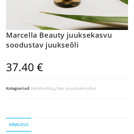
Marcella Beauty juuksekasvu
soodustav juukseõli
37.40
€
Kategooriad:
Kehahooldus
,
Näo- ja juuksehooldus
KIRJELDUS