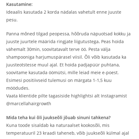
Kasutamine:
Ideaalis kasutada 2 korda nädalas vahetult enne juuste
pesu.
Panna mõned tilgad peopessa, hõõruda näpuotsad kokku ja
juuste juurtele määrida ringjate liigutustega
.
Peas hoida
vähemalt 30min, soovitatavalt terve öö. Pesta välja
shampooniga harjumuspärasel viisil. Õli võib kasutada ka
juusteotstesse muul ajal. Et hoida padjapüür puhtana,
soovitame kasutada öömütsi, mille leiad meie e-poest.
Esimesi positiivseid tulemusi on märgata 1-1,5 kuu
möödudes.
Vaata klientide pilte tagasiside highlightsi alt Instagramist
@marcellahairgrowth
Mida teha kui õli juukseõli jõuab sinuni tahkena?
Kuna toode sisaldab ka naturaalset kookosõli, mis
temperatuuril 23 kraadi taheneb, võib juukseõli külmal ajal