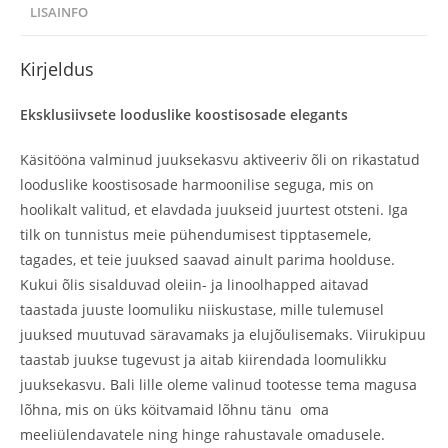
LISAINFO
Kirjeldus
Eksklusiivsete looduslike koostisosade elegants
Käsitööna valminud juuksekasvu aktiveeriv õli on rikastatud
looduslike koostisosade harmoonilise seguga, mis on
hoolikalt valitud, et elavdada juukseid juurtest otsteni. Iga
tilk on tunnistus meie pühendumisest tipptasemele,
tagades, et teie juuksed saavad ainult parima hoolduse.
Kukui õlis sisalduvad oleiin- ja linoolhapped aitavad
taastada juuste loomuliku niiskustase, mille tulemusel
juuksed muutuvad säravamaks ja elujõulisemaks. Viirukipuu
taastab juukse tugevust ja aitab kiirendada loomulikku
juuksekasvu. Bali lille oleme valinud tootesse tema magusa
lõhna, mis on üks köitvamaid lõhnu tänu oma
meeliülendavatele ning hinge rahustavale omadusele.