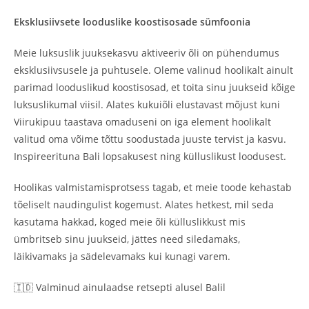
Eksklusiivsete looduslike koostisosade sümfoonia
Meie luksuslik juuksekasvu aktiveeriv õli on pühendumus
eksklusiivsusele ja puhtusele. Oleme valinud hoolikalt ainult
parimad looduslikud koostisosad, et toita sinu juukseid kõige
luksuslikumal viisil. Alates kukuiõli elustavast mõjust kuni
Viirukipuu taastava omaduseni on iga element hoolikalt
valitud oma võime tõttu soodustada juuste tervist ja kasvu.
Inspireerituna Bali lopsakusest ning külluslikust loodusest.
Hoolikas valmistamisprotsess tagab, et meie toode kehastab
tõeliselt naudingulist kogemust. Alates hetkest, mil seda
kasutama hakkad, koged meie õli külluslikkust mis
ümbritseb sinu juukseid, jättes need siledamaks,
läikivamaks ja sädelevamaks kui kunagi varem.
🇮🇩 Valminud ainulaadse retsepti alusel Balil