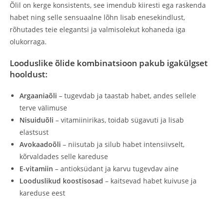
Õlil on kerge konsistents, see imendub kiiresti ega raskenda
habet ning selle sensuaalne lõhn lisab enesekindlust,
rõhutades teie elegantsi ja valmisolekut kohaneda iga
olukorraga.
Looduslike õlide kombinatsioon pakub igakülgset
hooldust:
Argaaniaõli
– tugevdab ja taastab habet, andes sellele
terve välimuse
Nisuiduõli
– vitamiinirikas, toidab sügavuti ja lisab
elastsust
Avokaadoõli
– niisutab ja silub habet intensiivselt,
kõrvaldades selle kareduse
E-vitamiin
– antioksüdant ja karvu tugevdav aine
Looduslikud koostisosad
– kaitsevad habet kuivuse ja
kareduse eest