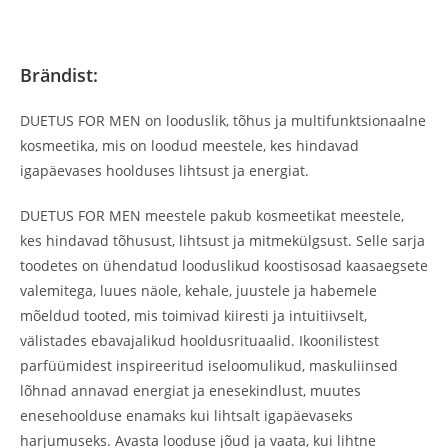
Brändist:
DUETUS FOR MEN on looduslik, tõhus ja multifunktsionaalne
kosmeetika, mis on loodud meestele, kes hindavad
igapäevases hoolduses lihtsust ja energiat.
DUETUS FOR MEN meestele pakub kosmeetikat meestele,
kes hindavad tõhusust, lihtsust ja mitmekülgsust. Selle sarja
toodetes on ühendatud looduslikud koostisosad kaasaegsete
valemitega, luues näole, kehale, juustele ja habemele
mõeldud tooted, mis toimivad kiiresti ja intuitiivselt,
välistades ebavajalikud hooldusrituaalid. Ikoonilistest
parfüümidest inspireeritud iseloomulikud, maskuliinsed
lõhnad annavad energiat ja enesekindlust, muutes
enesehoolduse enamaks kui lihtsalt igapäevaseks
harjumuseks. Avasta looduse jõud ja vaata, kui lihtne