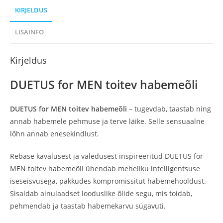
KIRJELDUS
LISAINFO
Kirjeldus
DUETUS for MEN toitev habemeõli
DUETUS for MEN toitev habemeõli
– tugevdab, taastab ning
annab habemele pehmuse ja terve läike. Selle sensuaalne
lõhn annab enesekindlust.
Rebase kavalusest ja väledusest inspireeritud DUETUS for
MEN toitev habemeõli ühendab meheliku intelligentsuse
iseseisvusega, pakkudes kompromissitut habemehooldust.
Sisaldab ainulaadset looduslike õlide segu, mis toidab,
pehmendab ja taastab habemekarvu sügavuti.