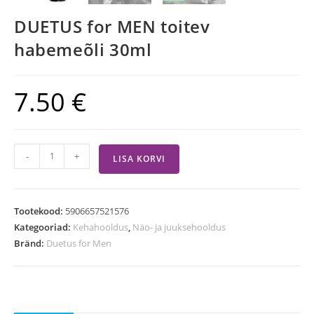
DUETUS for MEN toitev
habemeõli 30ml
7.50
€
-
+
LISA KORVI
Tootekood:
5906657521576
Kategooriad:
Kehahooldus
,
Näo- ja juuksehooldus
Bränd:
Duetus for Men