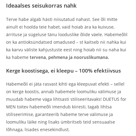
Ideaalses seisukorras nahk
Terve habe algab hästi niisutatud nahast. See õli mitte
ainult ei hoolda teie habet, vaid hoiab ära ka kuivuse,
ärrituse ja sügeluse tänu looduslike õlide väele. Habemeõlil
on ka antioksündatsed omadused – st kaitseb nii nahka kui
ka karvu väliste kahjustuste eest ning hoiab nii su naha kui
ka habeme
tervena, pehmena ja nooruslikumana.
Kerge koostisega, ei kleepu – 100% efektiivsus
Habemeõli ei jäta rasvast kihti ega kleepuvat efekti – sellel
on kerge koostis, annab habemele loomuliku välimuse ja
muudab habeme väga lihtsasti stiliseeritavaks! DUETUS for
MEN toitev habemeõli imendub kiiresti, tagab lihtsa
stiliseerimise, garanteerib habeme terve välimuse ja
loomuliku läike ning lisaks ümbritseb teid sensuaalse
lõhnaga, lisades enesekindlust.