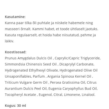
Kasutamine:
Kanna paar tilka õli puhtale ja niiskele habemele ning
masseeri õrnalt. Kammi habet, et toode ühtlaselt jaotuks.
Kasuta regulaarselt, et hoida habe niisutatud, pehme ja
läikiv.
Koostisosad:
Prunus Amygdalus Dulcis Oil , Caprylic/Capric Triglyceride,
Simmondsia Chinensis Seed Oil , Dicaprylyl Carbonate,
Hydrogenated Ethylhexyl Olivate, Hydrogenated Olive Oil
Unsaponifiables, Parfum , Argania Spinosa Kernel Oil ,
Triticum Vulgare Germ Oil , Persea Gratissima Oil, Citrus
Aurantium Dulcis Peel Oil, Eugenia Caryophyllus Bud Oil,
Tocopheryl Acetate , Eugenol, Citral, Limonene, Linalool.
Kogus: 30 ml