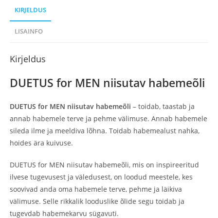
KIRJELDUS
LISAINFO
Kirjeldus
DUETUS for MEN niisutav habemeõli
DUETUS for MEN niisutav habemeõli
– toidab, taastab ja
annab habemele terve ja pehme välimuse. Annab habemele
sileda ilme ja meeldiva lõhna. Toidab habemealust nahka,
hoides ära kuivuse.
DUETUS for MEN niisutav habemeõli, mis on inspireeritud
ilvese tugevusest ja väledusest, on loodud meestele, kes
soovivad anda oma habemele terve, pehme ja läikiva
välimuse. Selle rikkalik looduslike õlide segu toidab ja
tugevdab habemekarvu sügavuti.