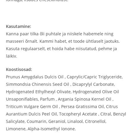
Kasutamine:
Kanna paar tilka õli puhtale ja niiskele habemele ning
masseeri õrnalt. Kammi habet, et toode ühtlaselt jaotuks.
Kasuta regulaarselt, et hoida habe niisutatud, pehme ja
läikiv.
Koostisosad:
Prunus Amygdalus Dulcis Oil , Caprylic/Capric Triglyceride,
Simmondsia Chinensis Seed Oil , Dicaprylyl Carbonate,
Hydrogenated Ethylhexyl Olivate, Hydrogenated Olive Oil
Unsaponifiables, Parfum , Argania Spinosa Kernel Oil ,
Triticum Vulgare Germ Oil , Persea Gratissima Oil, Citrus
Aurantium Dulcis Peel Oil, Tocopheryl Acetate , Citral, Benzyl
Salicylate, Coumarin, Geraniol, Linalool, Citronellol,
Limonene, Alpha-Isomethyl Ionone.