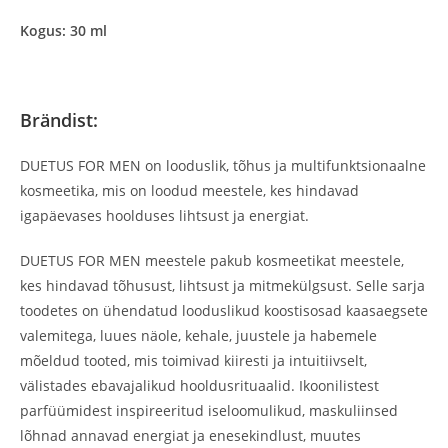
Kogus: 30 ml
Brändist:
DUETUS FOR MEN on looduslik, tõhus ja multifunktsionaalne
kosmeetika, mis on loodud meestele, kes hindavad
igapäevases hoolduses lihtsust ja energiat.
DUETUS FOR MEN meestele pakub kosmeetikat meestele,
kes hindavad tõhusust, lihtsust ja mitmekülgsust. Selle sarja
toodetes on ühendatud looduslikud koostisosad kaasaegsete
valemitega, luues näole, kehale, juustele ja habemele
mõeldud tooted, mis toimivad kiiresti ja intuitiivselt,
välistades ebavajalikud hooldusrituaalid. Ikoonilistest
parfüümidest inspireeritud iseloomulikud, maskuliinsed
lõhnad annavad energiat ja enesekindlust, muutes