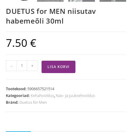
DUETUS for MEN niisutav
habemeõli 30ml
7.50
€
-
+
LISA KORVI
Tootekood:
5906657521514
Kategooriad:
Kehahooldus
,
Näo- ja juuksehooldus
Bränd:
Duetus for Men