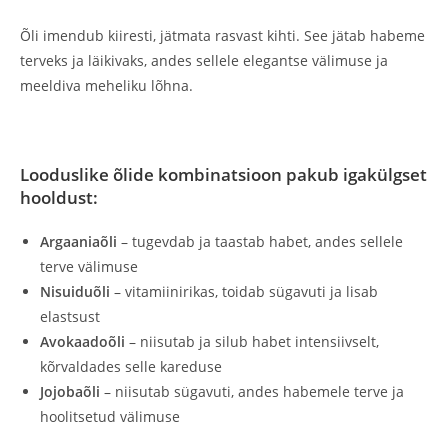
Õli imendub kiiresti, jätmata rasvast kihti. See jätab habeme
terveks ja läikivaks, andes sellele elegantse välimuse ja
meeldiva meheliku lõhna.
Looduslike õlide kombinatsioon pakub igakülgset
hooldust:
Argaaniaõli
– tugevdab ja taastab habet, andes sellele
terve välimuse
Nisuiduõli
– vitamiinirikas, toidab sügavuti ja lisab
elastsust
Avokaadoõli
– niisutab ja silub habet intensiivselt,
kõrvaldades selle kareduse
Jojobaõli
– niisutab sügavuti, andes habemele terve ja
hoolitsetud välimuse