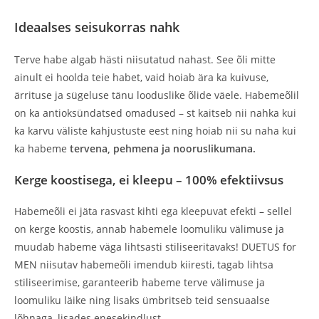
Ideaalses seisukorras nahk
Terve habe algab hästi niisutatud nahast. See õli mitte
ainult ei hoolda teie habet, vaid hoiab ära ka kuivuse,
ärrituse ja sügeluse tänu looduslike õlide väele. Habemeõlil
on ka antioksündatsed omadused – st kaitseb nii nahka kui
ka karvu väliste kahjustuste eest ning hoiab nii su naha kui
ka habeme
tervena, pehmena ja nooruslikumana.
Kerge koostisega, ei kleepu – 100% efektiivsus
Habemeõli ei jäta rasvast kihti ega kleepuvat efekti – sellel
on kerge koostis, annab habemele loomuliku välimuse ja
muudab habeme väga lihtsasti stiliseeritavaks! DUETUS for
MEN niisutav habemeõli imendub kiiresti, tagab lihtsa
stiliseerimise, garanteerib habeme terve välimuse ja
loomuliku läike ning lisaks ümbritseb teid sensuaalse
lõhnaga, lisades enesekindlust.