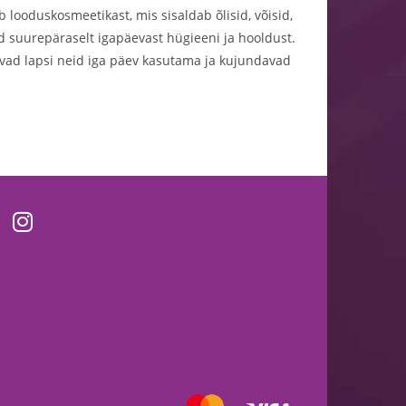
 looduskosmeetikast, mis sisaldab õlisid, võisid,
ad suurepäraselt igapäevast hügieeni ja hooldust.
avad lapsi neid iga päev kasutama ja kujundavad