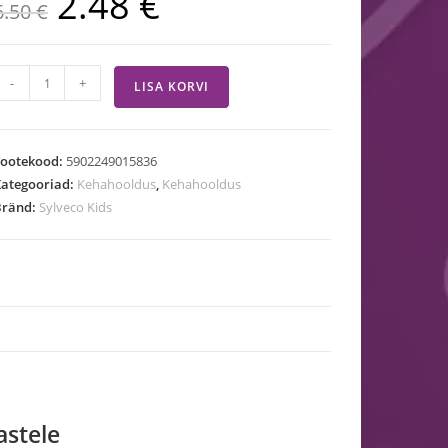
2.48
€
6.50
€
-
+
LISA KORVI
Tootekood:
5902249015836
ategooriad:
Kehahooldus
,
Kehahooldus
Bränd:
Sylveco Kids
astele