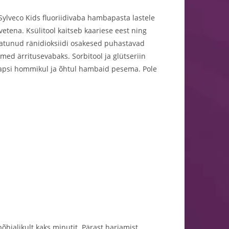
ylveco Kids fluoriidivaba hambapasta lastele
vetena. Ksülitool kaitseb kaariese eest ning
aatunud ränidioksiidi osakesed puhastavad
ed ärritusevabaks. Sorbitool ja glütseriin
apsi hommikul ja õhtul hambaid pesema. Pole
jalikult kaks minutit. Pärast harjamist