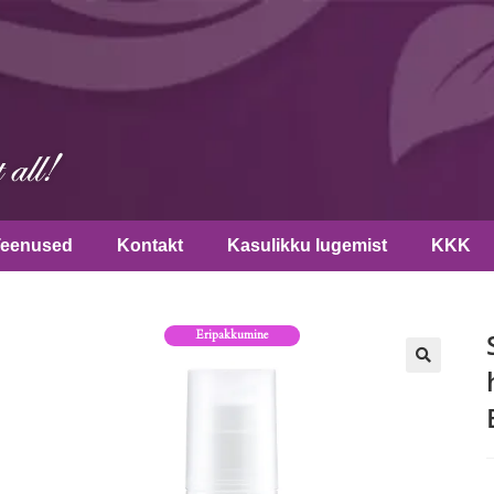
Teenused
Kontakt
Kasulikku lugemist
KKK
Eripakkumine
🔍