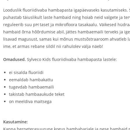
Looduslik fluoriidivaba hambapasta igapäevaseks kasutamiseks. S
puhastab täiuslikult laste hambaid ning hoiab neid valgete ja ter
reguleerib suu pH taset ja mikrofloora tasakaalu. Väikesed hüdr
hambaid õrna hõõrdumise abil, jättes hambaemaili terveks ja igem
lisavad magusust, samas kui mõnus mustsõstraaroom ahvatleb l
ime, et armas rebane sildil nii rahulolev välja näeb!
Omadused.
Sylveco Kids fluoriidivaba hambapasta lastele:
ei sisalda fluoriidi
eemaldab hambakattu
tugevdab hambaemaili
takistab hambaaukude teket
on meeldiva maitsega
Kasutamine:
Kanna herneterasuurune kogus hambaharjale ja pese hambaid põh