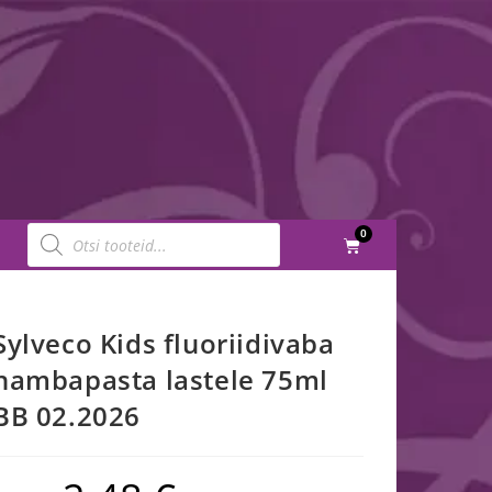
0
Sylveco Kids fluoriidivaba
hambapasta lastele 75ml
BB 02.2026