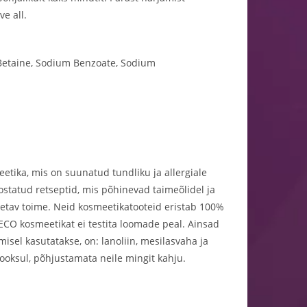
e all.
l Betaine, Sodium Benzoate, Sodium
tika, mis on suunatud tundliku ja allergiale
statud retseptid, mis põhinevad taimeõlidel ja
 toetav toime. Neid kosmeetikatooteid eristab 100%
LVECO kosmeetikat ei testita loomade peal. Ainsad
sel kasutatakse, on: lanoliin, mesilasvaha ja
ooksul, põhjustamata neile mingit kahju.