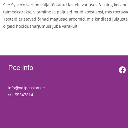
See Sylveco sari on välja töötatud lastele vanuses 3+ ning koosneb
taimeekstrakte, vitamiine ja paljusid muid koostisosi, mis toetav
Tooteid eristavad õrnad magusad aroomid, mis kindlasti julgust
õigeid hooldusharjumusi juba varakult.
Poe info
info@nailpassion.ee
tel. 55547814