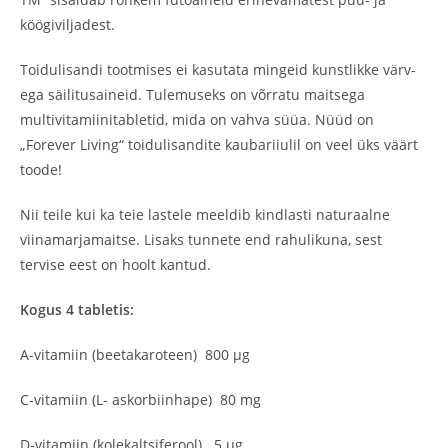
köögiviljadest.
Toidulisandi tootmises ei kasutata mingeid kunstlikke värv-
ega säilitusaineid. Tulemuseks on võrratu maitsega
multivitamiinitabletid, mida on vahva süüa. Nüüd on
„Forever Living“ toidulisandite kaubariiulil on veel üks väärt
toode!
Nii teile kui ka teie lastele meeldib kindlasti naturaalne
viinamarjamaitse. Lisaks tunnete end rahulikuna, sest
tervise eest on hoolt kantud.
Kogus 4 tabletis:
A-vitamiin (beetakaroteen) 800 μg
C-vitamiin (L- askorbiinhape) 80 mg
D-vitamiin (kolekaltsiferool) 5 μg