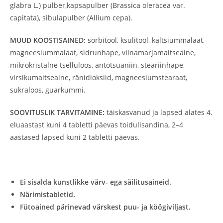
glabra L.) pulber,kapsapulber (Brassica oleracea var.
capitata), sibulapulber (Allium cepa).
MUUD KOOSTISAINED:
sorbitool, ksülitool, kaltsiummalaat,
magneesiummalaat, sidrunhape, viinamarjamaitseaine,
mikrokristalne tselluloos, antotsüaniin, steariinhape,
virsikumaitseaine, ränidioksiid, magneesiumstearaat,
sukraloos, guarkummi.
SOOVITUSLIK TARVITAMINE:
täiskasvanud ja lapsed alates 4.
eluaastast kuni 4 tabletti päevas toidulisandina, 2–4
aastased lapsed kuni 2 tabletti päevas.
Ei sisalda kunstlikke värv- ega säilitusaineid.
Närimistabletid.
Fütoained pärinevad värskest puu- ja köögiviljast.