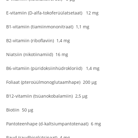
E-vitamiin (D-alfa-tokoferüülatsetaat) 12 mg
B1-vitamiin (tiamiinmononitraat) 1,1 mg
B2-vitamiin (riboflaviin) 1,4 mg
Niatsiin (nikotiinamiid) 16 mg
B6-vitamiin (püridoksiinhüdrokloriid) 1,4 mg
Foliaat (pteroüülmonoglutaamhape) 200 μg
B12-vitamiin (tsüanokobalamiin) 2,5 μg
Biotiin 50 μg
Pantoteenhape (d-kaltsiumpantotenaat) 6 mg
Raud (raudbisglütsinaat) 4 mg