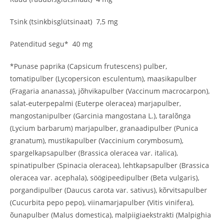
Tsink (tsinkbisglütsinaat) 7,5 mg
Patenditud segu* 40 mg
*Punase paprika (Capsicum frutescens) pulber,
tomatipulber (Lycopersicon esculentum), maasikapulber
(Fragaria ananassa), jõhvikapulber (Vaccinum macrocarpon),
salat-euterpepalmi (Euterpe oleracea) marjapulber,
mangostanipulber (Garcinia mangostana L.), taralõnga
(Lycium barbarum) marjapulber, granaadipulber (Punica
granatum), mustikapulber (Vaccinium corymbosum),
spargelkapsapulber (Brassica oleracea var. italica),
spinatipulber (Spinacia oleracea), lehtkapsapulber (Brassica
oleracea var. acephala), söögipeedipulber (Beta vulgaris),
porgandipulber (Daucus carota var. sativus), kõrvitsapulber
(Cucurbita pepo pepo), viinamarjapulber (Vitis vinifera),
õunapulber (Malus domestica), malpiigiaekstrakti (Malpighia