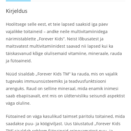
Kirjeldus
Hoolitsege selle eest, et teie lapsed saaksid iga päev
vajalikke toitaineid – andke neile multivitamiinidega
närimistablette „Forever Kids“. Neist lõbusatest ja
maitsvatest multivitamiinidest saavad nii lapsed kui ka
täiskasvanud kõige olulisemaid vitamiine, mineraale, rauda
ja fütoaineid.
Nüüd sisaldab „Forever Kids TM“ ka rauda, mis on vajalik
tugevaks immuunsüsteemiks ja teadvusfunktsiooni
arenguks. Raud on selline mineraal, mida enamik inimesi
saab ebapiisavalt, ent mis on üldtervisliku seisundi aspektist
väga oluline.
Fütoained on väga kasulikud taimset päritolu toitained, mida
saadakse puu- ja köögiviljast. Uus täiustatud „Forever Kids
TM“ sisaldab rohkem fütoaineid erinevamatest puu- ja