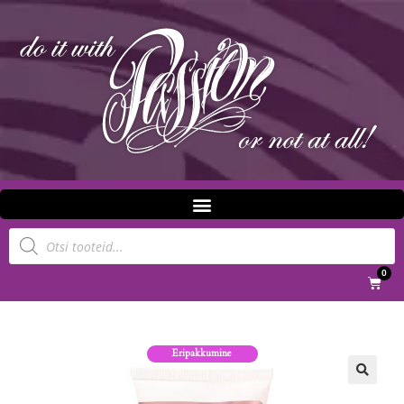
0
Eripakkumine
🔍