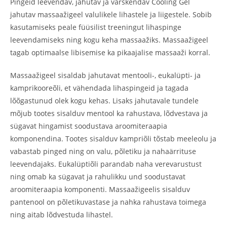
Pingeid leevendav, jahutav ja värskendav Cooling Gel
jahutav massaažigeel valulikele lihastele ja liigestele. Sobib
kasutamiseks peale füüsilist treeningut lihaspinge
leevendamiseks ning kogu keha massaažiks. Massaažigeel
tagab optimaalse libisemise ka pikaajalise massaaži korral.
Massaažigeel sisaldab jahutavat mentooli-, eukalüpti- ja
kamprikooreõli, et vähendada lihaspingeid ja tagada
lõõgastunud olek kogu kehas. Lisaks jahutavale tundele
mõjub tootes sisalduv mentool ka rahustava, lõdvestava ja
sügavat hingamist soodustava aroomiteraapia
komponendina. Tootes sisalduv kampriõli tõstab meeleolu ja
vabastab pinged ning on valu, põletiku ja nahaärrituse
leevendajaks. Eukalüptiõli parandab naha verevarustust
ning omab ka sügavat ja rahulikku und soodustavat
aroomiteraapia komponenti. Massaažigeelis sisalduv
pantenool on põletikuvastase ja nahka rahustava toimega
ning aitab lõdvestuda lihastel.