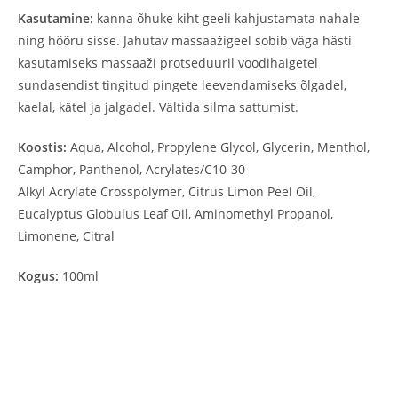
Kasutamine:
kanna õhuke kiht geeli kahjustamata nahale
ning hõõru sisse. Jahutav massaažigeel sobib väga hästi
kasutamiseks massaaži protseduuril voodihaigetel
sundasendist tingitud pingete leevendamiseks õlgadel,
kaelal, kätel ja jalgadel. Vältida silma sattumist.
Koostis:
Aqua, Alcohol, Propylene Glycol, Glycerin, Menthol,
Camphor, Panthenol, Acrylates/C10-30
Alkyl Acrylate Crosspolymer, Citrus Limon Peel Oil,
Eucalyptus Globulus Leaf Oil, Aminomethyl Propanol,
Limonene, Citral
Kogus:
100ml