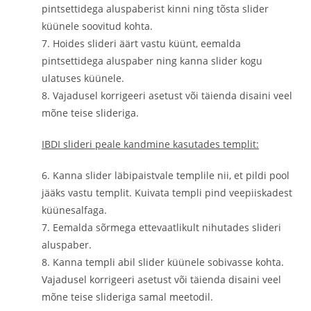
pintsettidega aluspaberist kinni ning tõsta slider
küünele soovitud kohta.
7. Hoides slideri äärt vastu küünt, eemalda
pintsettidega aluspaber ning kanna slider kogu
ulatuses küünele.
8. Vajadusel korrigeeri asetust või täienda disaini veel
mõne teise slideriga.
IBDI slideri peale kandmine kasutades templit:
6. Kanna slider läbipaistvale templile nii, et pildi pool
jääks vastu templit. Kuivata templi pind veepiiskadest
küünesalfaga.
7. Eemalda sõrmega ettevaatlikult nihutades slideri
aluspaber.
8. Kanna templi abil slider küünele sobivasse kohta.
Vajadusel korrigeeri asetust või täienda disaini veel
mõne teise slideriga samal meetodil.