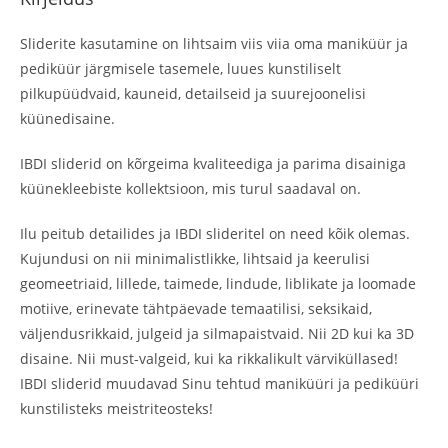
Sliderite kasutamine on lihtsaim viis viia oma maniküür ja
pediküür järgmisele tasemele, luues kunstiliselt
pilkupüüdvaid, kauneid, detailseid ja suurejoonelisi
küünedisaine.
IBDI sliderid on kõrgeima kvaliteediga ja parima disainiga
küünekleebiste kollektsioon, mis turul saadaval on.
Ilu peitub detailides ja IBDI slideritel on need kõik olemas.
Kujundusi on nii minimalistlikke, lihtsaid ja keerulisi
geomeetriaid, lillede, taimede, lindude, liblikate ja loomade
motiive, erinevate tähtpäevade temaatilisi, seksikaid,
väljendusrikkaid, julgeid ja silmapaistvaid. Nii 2D kui ka 3D
disaine. Nii must-valgeid, kui ka rikkalikult värviküllased!
IBDI sliderid muudavad Sinu tehtud maniküüri ja pediküüri
kunstilisteks meistriteosteks!