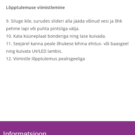
Lõpptulemuse viimistlemine
9. Siluge kile, surudes slideri alla jääda võinud vesi ja õhk
pehme lapi või puhta pintsliga välja.
10. Kata küüneplaat bonderiga ning lase kuivada.
11. Seejärel kanna peale õhukese kihina ehitus- või baasgeel
ning kuivata UV/LED lambis.
12. Viimistle lõpptulemus pealisgeeliga
Informatsioon