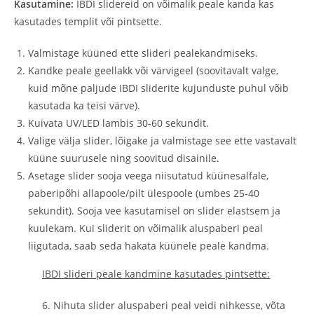
Kasutamine:
IBDI slidereid on võimalik peale kanda kas
kasutades templit või pintsette.
Valmistage küüned ette slideri pealekandmiseks.
Kandke peale geellakk või värvigeel (soovitavalt valge,
kuid mõne paljude IBDI sliderite kujunduste puhul võib
kasutada ka teisi värve).
Kuivata UV/LED lambis 30-60 sekundit.
Valige välja slider, lõigake ja valmistage see ette vastavalt
küüne suurusele ning soovitud disainile.
Asetage slider sooja veega niisutatud küünesalfale,
paberipõhi allapoole/pilt ülespoole (umbes 25-40
sekundit). Sooja vee kasutamisel on slider elastsem ja
kuulekam. Kui sliderit on võimalik aluspaberi peal
liigutada, saab seda hakata küünele peale kandma.
IBDI slideri peale kandmine kasutades pintsette:
6. Nihuta slider aluspaberi peal veidi nihkesse, võta