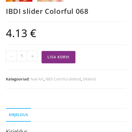
IBDI slider Colorful 068
4.13
€
-
+
LISA KORVI
Kategooriad:
Nail Art
,
IBDI Colorful sliderid
,
Sliderid
KIRJELDUS
Kirjeldus