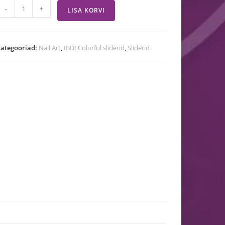
-
+
LISA KORVI
ategooriad:
Nail Art
,
IBDI Colorful sliderid
,
Sliderid