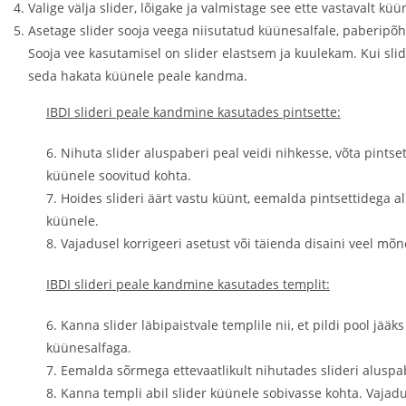
Valige välja slider, lõigake ja valmistage see ette vastavalt kü
Asetage slider sooja veega niisutatud küünesalfale, paberipõh
Sooja vee kasutamisel on slider elastsem ja kuulekam. Kui slid
seda hakata küünele peale kandma.
IBDI slideri peale kandmine kasutades pintsette:
6. Nihuta slider aluspaberi peal veidi nihkesse, võta pintse
küünele soovitud kohta.
7. Hoides slideri äärt vastu küünt, eemalda pintsettidega 
küünele.
8. Vajadusel korrigeeri asetust või täienda disaini veel mõne
IBDI slideri peale kandmine kasutades templit:
6. Kanna slider läbipaistvale templile nii, et pildi pool jää
küünesalfaga.
7. Eemalda sõrmega ettevaatlikult nihutades slideri aluspa
8. Kanna templi abil slider küünele sobivasse kohta. Vajadus