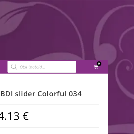
0
IBDI slider Colorful 034
4.13
€