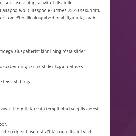
üne suurusele ning soovitud disainile.
i allapoole/pilt ülespoole (umbes 25-40 sekundit).
erit on võimalik aluspaberi peal liigutada, saab
ttidega aluspaberist kinni ning tõsta slider
aluspaber ning kanna slider kogu ulatuses
 teise slideriga.
ks vastu templit. Kuivata templi pind veepiiskadest
ber.
el korrigeeri asetust või täienda disaini veel