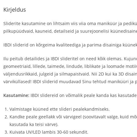
Kirjeldus
Sliderite kasutamine on lihtsaim viis viia oma maniküür ja pedikü
pilkupüüdvaid, kauneid, detailseid ja suurejoonelisi küünedisain
IBDI sliderid on kõrgeima kvaliteediga ja parima disainiga küünek
Ilu peitub detailides ja IBDI slideritel on need kõik olemas. Kujund
geomeetriaid, lillede, taimede, lindude, liblikate ja loomade motii
väljendusrikkaid, julgeid ja silmapaistvaid. Nii 2D kui ka 3D disain
värviküllased! IBDI sliderid muudavad Sinu tehtud maniküüri ja pe
Kasutamine:
IBDI slidereid on võimalik peale kanda kas kasutades
Valmistage küüned ette slideri pealekandmiseks.
Kandke peale geellakk või värvigeel (soovitavalt valge, kuid m
kasutada ka teisi värve).
Kuivata UV/LED lambis 30-60 sekundit.