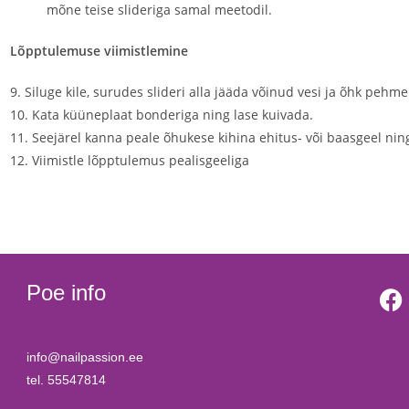
mõne teise slideriga samal meetodil.
Lõpptulemuse viimistlemine
9. Siluge kile, surudes slideri alla jääda võinud vesi ja õhk pehme 
10. Kata küüneplaat bonderiga ning lase kuivada.
11. Seejärel kanna peale õhukese kihina ehitus- või baasgeel nin
12. Viimistle lõpptulemus pealisgeeliga
Poe info
info@nailpassion.ee
tel. 55547814