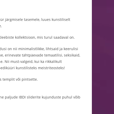
ür järgmisele tasemele, luues kunstiliselt
e.
leebiste kollektsioon, mis turul saadaval on.
usi on nii minimalistlikke, lihtsaid ja keerulisi
ve, erinevate tähtpäevade temaatilisi, seksikaid,
e. Nii must-valgeid, kui ka rikkalikult
diküüri kunstilisteks meistriteosteks!
 templit või pintsette.
õne paljude IBDI sliderite kujunduste puhul võib