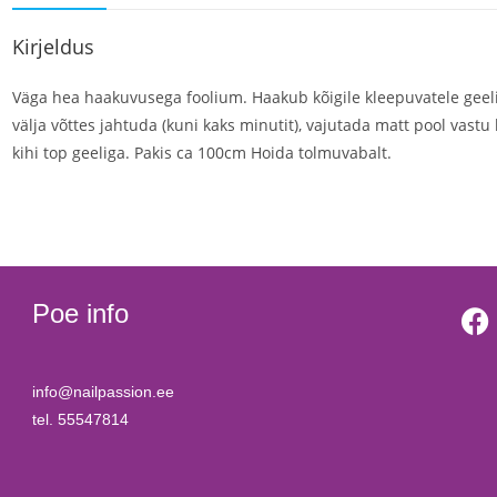
Kirjeldus
V
äga hea haakuvusega foolium. Haakub kõigile kleepuvatele geelid
välja võttes jahtuda (kuni kaks minutit), vajutada matt pool vastu
kihi top geeliga. Pakis ca 100cm Hoida tolmuvabalt.
Poe info
info@nailpassion.ee
tel. 55547814