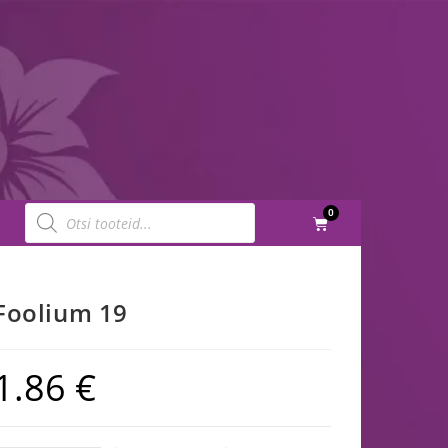
0
Foolium 19
1.86
€