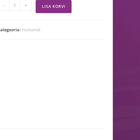
-
+
LISA KORVI
ategooria:
Fooliumid