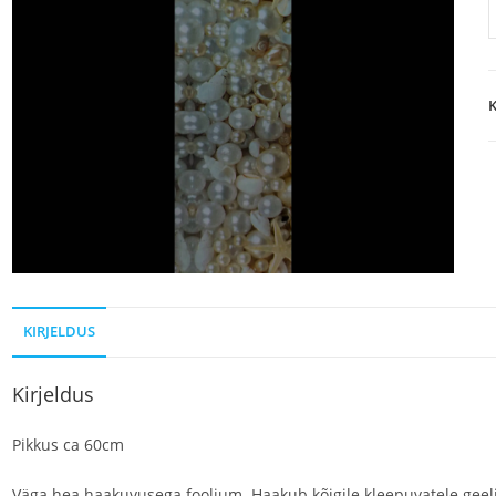
K
KIRJELDUS
Kirjeldus
Pikkus ca 60cm
Väga hea haakuvusega foolium. Haakub kõigile kleepuvatele geelide