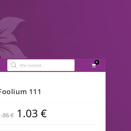
0
Foolium 111
1.03
€
1.86
€