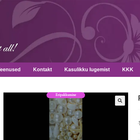
Teenused
Kontakt
Kasulikku lugemist
KKK
Eripakkumine
🔍