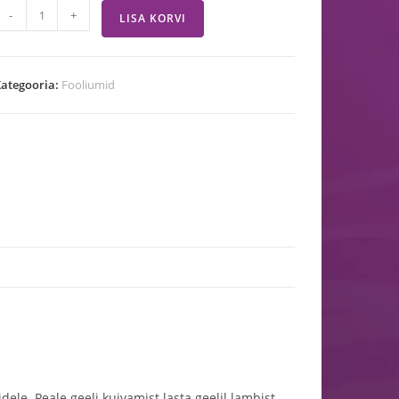
-
+
LISA KORVI
ategooria:
Fooliumid
le. Peale geeli kuivamist lasta geelil lambist