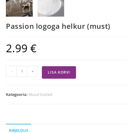
Passion logoga helkur (must)
2.99
€
-
+
LISA KORVI
Kategooria:
Muud tooted
KIRJELDUS