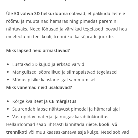
Üle
50 vahva 3D helkurlooma
ootavad, et pakkuda lastele
rõõmu ja muuta nad hämaras ning pimedas paremini
nähtavaks. Need lõbusad ja värvikad tegelased loovad hea
meeleolu nii teel kooli, trenni kui ka sõprade juurde.
Miks lapsed neid armastavad?
Lustakad 3D kujud ja erksad värvid
Mängulised, sõbralikud ja silmapaistvad tegelased
Mõnus pisike kaaslane igal sammumisel
Miks vanemad neid usaldavad?
Kõrge kvaliteet ja
CE märgistus
Suurendab lapse nähtavust pimedal ja hämaral ajal
Vastupidav materjal ja mugav karabiinkinnitus
Helkurloomad saab lihtsasti kinnitada
riiete
,
kooli- või
trennikoti
või muu kaasaskantava asja külge. Need sobivad