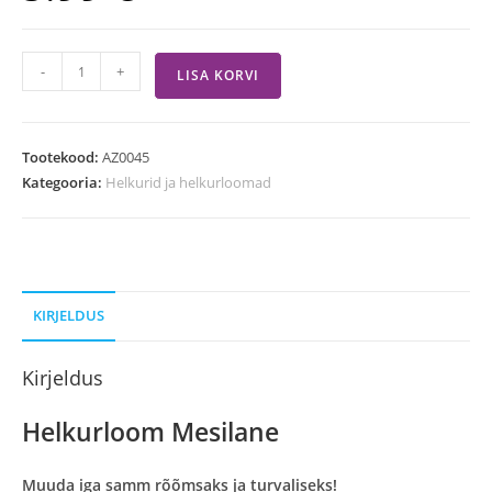
-
+
LISA KORVI
Tootekood:
AZ0045
Kategooria:
Helkurid ja helkurloomad
KIRJELDUS
Kirjeldus
Helkurloom Mesilane
Muuda iga samm rõõmsaks ja turvaliseks!