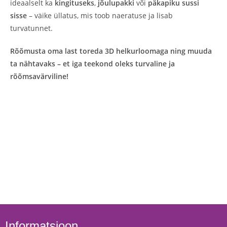
ideaalselt ka
kingituseks
,
jõulupakki
või
päkapiku sussi
sisse
– väike üllatus, mis toob naeratuse ja lisab
turvatunnet.
Rõõmusta oma last toreda 3D helkurloomaga ning muuda
ta nähtavaks – et iga teekond oleks turvaline ja
rõõmsavärviline!
Informatsioon