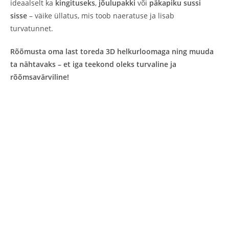
ideaalselt ka
kingituseks
,
jõulupakki
või
päkapiku sussi
sisse
– väike üllatus, mis toob naeratuse ja lisab
turvatunnet.
Rõõmusta oma last toreda 3D helkurloomaga ning muuda
ta nähtavaks – et iga teekond oleks turvaline ja
rõõmsavärviline!