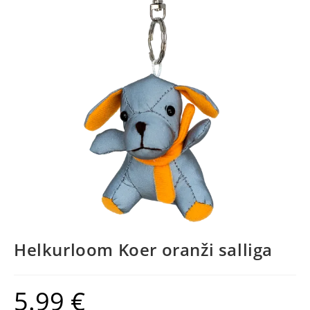
Helkurloom Koer oranži salliga
5.99
€