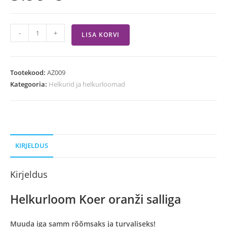
-
+
LISA KORVI
Tootekood:
AZ009
Kategooria:
Helkurid ja helkurloomad
KIRJELDUS
Kirjeldus
Helkurloom Koer oranži salliga
Muuda iga samm rõõmsaks ja turvaliseks!