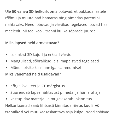
Üle
50 vahva 3D helkurlooma
ootavad, et pakkuda lastele
rõõmu ja muuta nad hämaras ning pimedas paremini
nähtavaks. Need lõbusad ja värvikad tegelased loovad hea
meeleolu nii teel kooli, trenni kui ka sõprade juurde.
Miks lapsed neid armastavad?
Lustakad 3D kujud ja erksad värvid
Mängulised, sõbralikud ja silmapaistvad tegelased
Mõnus pisike kaaslane igal sammumisel
Miks vanemad neid usaldavad?
Kõrge kvaliteet ja
CE märgistus
Suurendab lapse nähtavust pimedal ja hämaral ajal
Vastupidav materjal ja mugav karabiinkinnitus
Helkurloomad saab lihtsasti kinnitada
riiete
,
kooli- või
trennikoti
või muu kaasaskantava asja külge. Need sobivad