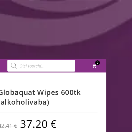
0
Globaquat Wipes 600tk
(alkoholivaba)
37.20
€
42.41
€