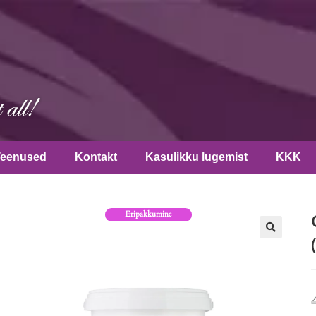
Teenused
Kontakt
Kasulikku lugemist
KKK
Eripakkumine
🔍