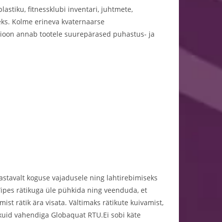
lastiku, fitnessklubi inventari, juhtmete,
ks. Kolme erineva kvaternaarse
ioon annab tootele suurepärased puhastus- ja
astavalt koguse vajadusele ning lahtirebimiseks
Wipes rätikuga üle pühkida ning veenduda, et
st rätik ära visata. Vältimaks rätikute kuivamist,
tikuid vahendiga Globaquat RTU.Ei sobi käte