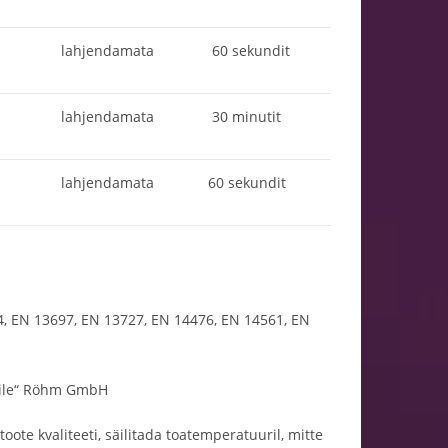
lahjendamata
60 sekundit
lahjendamata
30 minutit
lahjendamata
60 sekundit
4, EN 13697, EN 13727, EN 14476, EN 14561, EN
sile“ Röhm GmbH
oote kvaliteeti, säilitada toatemperatuuril, mitte