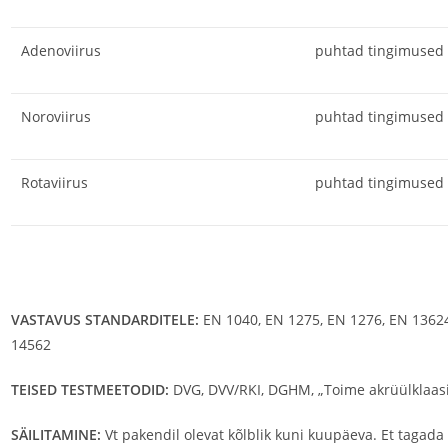
Adenoviirus
puhtad tingimused
Noroviirus
puhtad tingimused
Rotaviirus
puhtad tingimused
VASTAVUS STANDARDITELE:
EN 1040, EN 1275, EN 1276, EN 1362
14562
TEISED TESTMEETODID:
DVG, DVV/RKI, DGHM, „Toime akrüülklaa
SÄILITAMINE:
Vt pakendil olevat kõlblik kuni kuupäeva. Et tagada t