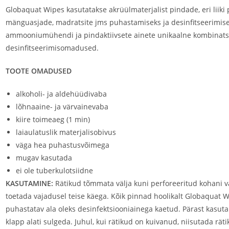
Globaquat Wipes kasutatakse akrüülmaterjalist pindade, eri liiki p
mänguasjade, madratsite jms puhastamiseks ja desinfitseerimise
ammooniumühendi ja pindaktiivsete ainete unikaalne kombinats
desinfitseerimisomadused.
TOOTE OMADUSED
alkoholi- ja aldehüüdivaba
lõhnaaine- ja värvainevaba
kiire toimeaeg (1 min)
laiaulatuslik materjalisobivus
väga hea puhastusvõimega
mugav kasutada
ei ole tuberkulotsiidne
KASUTAMINE:
Rätikud tõmmata välja kuni perforeeritud kohani v
toetada vajadusel teise käega. Kõik pinnad hoolikalt Globaquat 
puhastatav ala oleks desinfektsiooniainega kaetud. Pärast kasutami
klapp alati sulgeda. Juhul, kui rätikud on kuivanud, niisutada rä