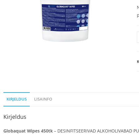
N
p
K
KIRJELDUS
LISAINFO
Kirjeldus
Globaquat Wipes 450tk
– DESINFITSEERIVAD ALKOHOLIVABAD P