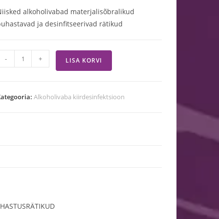
iisked alkoholivabad materjalisõbralikud
uhastavad ja desinfitseerivad rätikud
-
+
LISA KORVI
ategooria:
Alkoholivaba kiirdesinfektsioon
UHASTUSRÄTIKUD