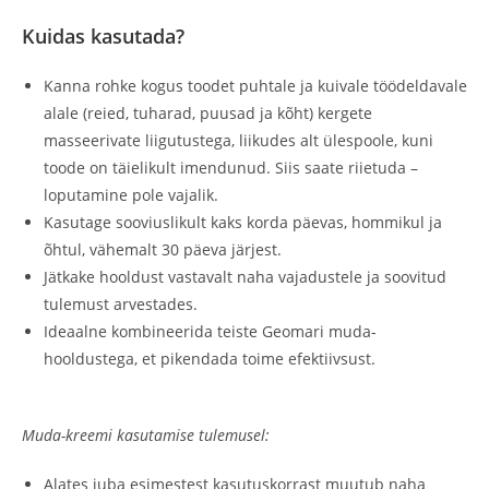
Kuidas kasutada?
Kanna rohke kogus toodet puhtale ja kuivale töödeldavale
alale (reied, tuharad, puusad ja kõht) kergete
masseerivate liigutustega, liikudes alt ülespoole, kuni
toode on täielikult imendunud. Siis saate riietuda –
loputamine pole vajalik.
Kasutage sooviuslikult kaks korda päevas, hommikul ja
õhtul, vähemalt 30 päeva järjest.
Jätkake hooldust vastavalt naha vajadustele ja soovitud
tulemust arvestades.
Ideaalne kombineerida teiste Geomari muda-
hooldustega, et pikendada toime efektiivsust.
Muda-kreemi kasutamise tulemusel:
Alates juba esimestest kasutuskorrast muutub naha