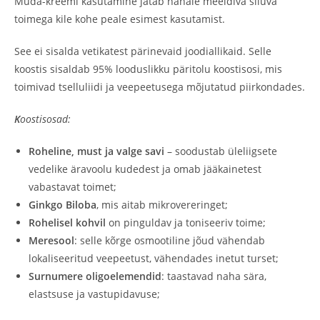
Muda-kreemi kasutamine jätab nahale meeldiva siluva
toimega kile kohe peale esimest kasutamist.
See ei sisalda vetikatest pärinevaid joodiallikaid. Selle
koostis sisaldab 95% looduslikku päritolu koostisosi, mis
toimivad tselluliidi ja veepeetusega mõjutatud piirkondades.
K
oostisosad:
Roheline, must ja valge savi
– soodustab üleliigsete
vedelike äravoolu kudedest ja omab jääkainetest
vabastavat toimet;
Ginkgo Biloba
, mis aitab mikrovereringet;
Rohelisel kohvil
on pinguldav ja toniseeriv toime;
Meresool
: selle kõrge osmootiline jõud vähendab
lokaliseeritud veepeetust, vähendades inetut turset;
Surnumere oligoelemendid
: taastavad naha sära,
elastsuse ja vastupidavuse;