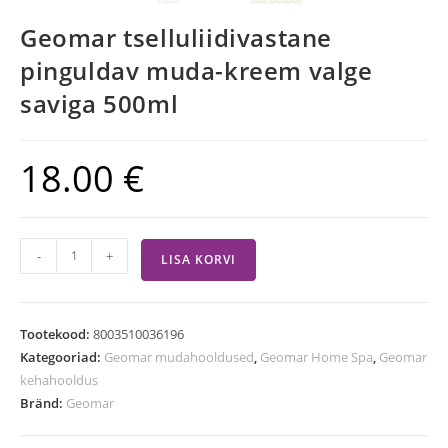
Geomar tselluliidivastane
pinguldav muda-kreem valge
saviga 500ml
18.00
€
-
+
LISA KORVI
Tootekood:
8003510036196
Kategooriad:
Geomar mudahooldused
,
Geomar Home Spa
,
Geomar
kehahooldus
Bränd:
Geomar