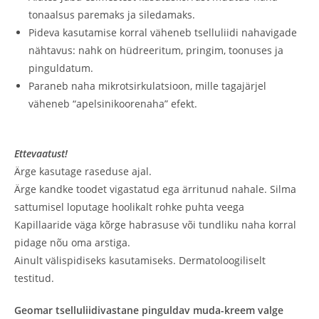
tonaalsus paremaks ja siledamaks.
Pideva kasutamise korral väheneb tselluliidi nahavigade
nähtavus: nahk on hüdreeritum, pringim, toonuses ja
pinguldatum.
Paraneb naha mikrotsirkulatsioon, mille tagajärjel
väheneb “apelsinikoorenaha” efekt.
Ettevaatust!
Ärge kasutage raseduse ajal.
Ärge kandke toodet vigastatud ega ärritunud nahale. Silma
sattumisel loputage hoolikalt rohke puhta veega
Kapillaaride väga kõrge habrasuse või tundliku naha korral
pidage nõu oma arstiga.
Ainult välispidiseks kasutamiseks. Dermatoloogiliselt
testitud.
Geomar tselluliidivastane pinguldav muda-kreem valge