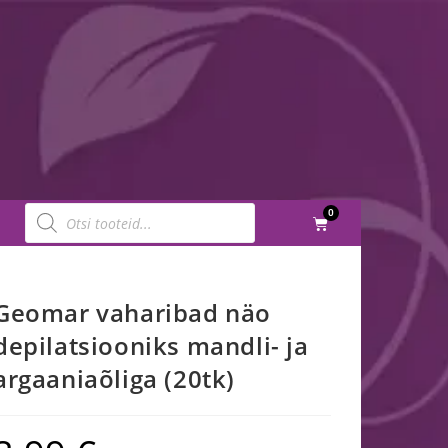
0
Geomar vaharibad näo
depilatsiooniks mandli- ja
argaaniaõliga (20tk)