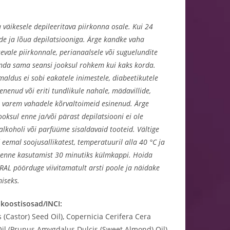
 väikesele depileeritava piirkonna osale. Kui 24
de ja lõua depilatsiooniga. Ärge kandke vaha
sevale piirkonnale, perianaalsele või suguelundite
onda sama seansi jooksul rohkem kui kaks korda.
ldus ei sobi eakatele inimestele, diabeetikutele
nenud või eriti tundlikule nahale, mädavillide,
on varem vahadele kõrvaltoimeid esinenud. Ärge
ooksul enne ja/või pärast depilatsiooni ei ole
lkoholi või parfüüme sisaldavaid tooteid. Vältige
d eemal soojusallikatest, temperatuuril alla 40 °C ja
d enne kasutamist 30 minutiks külmkappi. Hoida
AL pöörduge viivitamatult arsti poole ja näidake
iseks.
 koostisosad/INCI:
(Castor) Seed Oil), Copernicia Cerifera Cera
il (Prunus Amygdalus Dulcis (Sweet Almond) Oil),