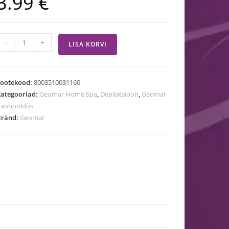
3.99
€
-
+
LISA KORVI
Tootekood:
8003510031160
ategooriad:
Geomar Home Spa
,
Depilatsioon
,
Geomar
näohooldus
Bränd:
Geomar