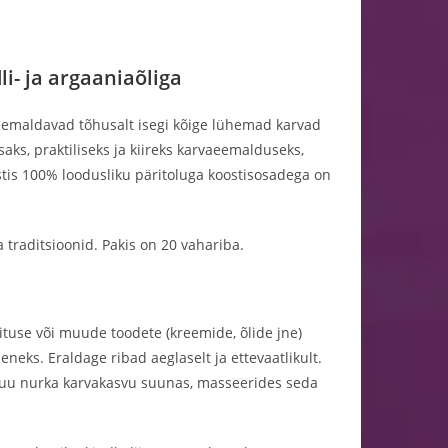
- ja argaaniaõliga
eemaldavad tõhusalt isegi kõige lühemad karvad
ks, praktiliseks ja kiireks karvaeemalduseks,
tis 100% loodusliku päritoluga koostisosadega on
traditsioonid. Pakis on 20 vahariba.
ituse või muude toodete (kreemide, õlide jne)
eks. Eraldage ribad aeglaselt ja ettevaatlikult.
 suu nurka karvakasvu suunas, masseerides seda