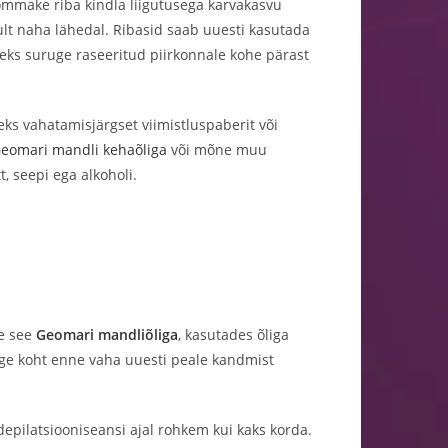
tõmmake riba kindla liigutusega karvakasvu
ult naha lähedal. Ribasid saab uuesti kasutada
ks suruge raseeritud piirkonnale kohe pärast
ks vahatamisjärgset viimistluspaberit või
eomari mandli kehaõliga
või mõne muu
, seepi ega alkoholi.
ge see
Geomari mandliõliga
, kasutades õliga
tage koht enne vaha uuesti peale kandmist
epilatsiooniseansi ajal rohkem kui kaks korda.