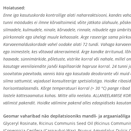
Hoiatused:
Enne iga kasutuskorda kontrollige alati nahareaktsiooni, kandes vaha
tunni möödudes ei ilmne kõrvaltoimeid, võite jätkata ülahuule, põske
silmadele, kulmudele, ninale, kõrvadele, rinnale, nibudele ega ümbrit
piirkonnale ega ühelegi muule kehaosale. Ärge raseerige sama piirk
Karvaeemalduskordade vahel oodake alati 72 tundi. Vahaga karvaeema
ega inimestele, kes võtavad akneravimeid. Ärge kandke ärritunud, lõhe
haavade, sünnimärkide, põletuste, vistrike korral või nahale, millel 
kasutage veenilaiendite ja/või kapillaaride hapruse korral. 24 tunni j
soovitatav päevitada, vannis käia ega kasutada deodorante või muid a
silma sattumist, vajadusel konsulteerige spetsialistiga. Hoidke ribasi
horisontaalasendis. Kõrge temperatuuri korral (> 30 °C) pange riba
lastele kättesaamatus kohas. Mitte alla neelata. ALLANEELAMISE KORR
välimist pakendit. Hoidke välimine pakend alles edaspidiseks kasutam
Geomar vaharibad näo depilatsiooniks mandli- ja argaaniaõliga
Glyceryl Rosinate, Ricinus Communis Seed Oil (Ricinus Communis 
(Copernicia Cerifera (Carnauba) Wax), Prunus Amygdalus Dulcis O