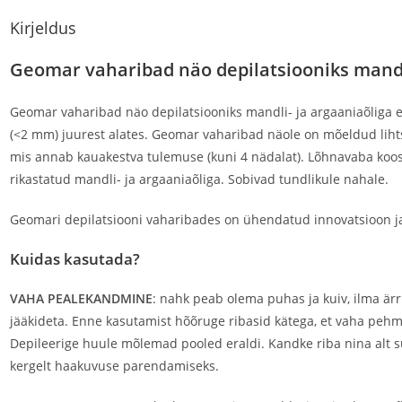
Kirjeldus
Geomar vaharibad näo depilatsiooniks mandli
Geomar vaharibad näo depilatsiooniks mandli- ja argaaniaõliga 
(<2 mm) juurest alates. Geomar vaharibad näole on mõeldud lihtsa
mis annab kauakestva tulemuse (kuni 4 nädalat). Lõhnavaba koos
rikastatud mandli- ja argaaniaõliga. Sobivad tundlikule nahale.
Geomari depilatsiooni vaharibades on ühendatud innovatsioon ja 
Kuidas kasutada?
VAHA PEALEKANDMINE
: nahk peab olema puhas ja kuiv, ilma ärr
jääkideta. Enne kasutamist hõõruge ribasid kätega, et vaha pehmen
Depileerige huule mõlemad pooled eraldi. Kandke riba nina alt
kergelt haakuvuse parendamiseks.