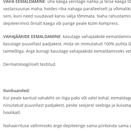
VAHA EEMALDAMINE
: ühe käega venitage nahka ja teise käega 
vastassuunas maha, hoides riba nahaga paralleelselt ja võimalik
seni, kuni need suudavad karvu välja tõmmata. Naha rahustamise
depileerimist õrnalt käega või pange peale külm kompress.
VAHAJÄÄKIDE EEMALDAMINE
: kasutage vahajääkide eemaldamise
kasutage puuvillast padjakest, mida on immutatud 100% puhta
G
taimeõliga. Ärge kunagi kasutage vahajääkide eemaldamiseks vett
Dermatoloogiliselt testitud.
Ilunõuanded:
Kui peale kantud vahakiht on liiga paks või valel kohal, eemalda
niisutatud puuvillast padjakest, peske seejärel seebiga ja kuiva
hoolikalt.
Nahaärrituse vältimiseks ärge depileerige sama piirkonda sama d