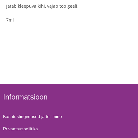
Jätab kleepuva kihi, vajab top geeli.
7ml
Informatsioon
Kasutustingimused ja tellimine
Privaatsuspoliitika