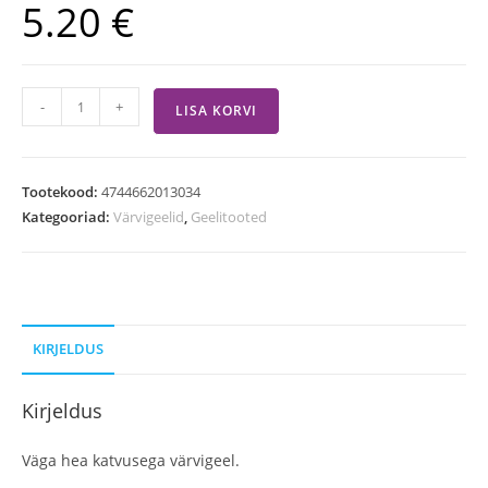
5.20
€
-
+
LISA KORVI
Tootekood:
4744662013034
Kategooriad:
Värvigeelid
,
Geelitooted
KIRJELDUS
Kirjeldus
Väga hea katvusega värvigeel.