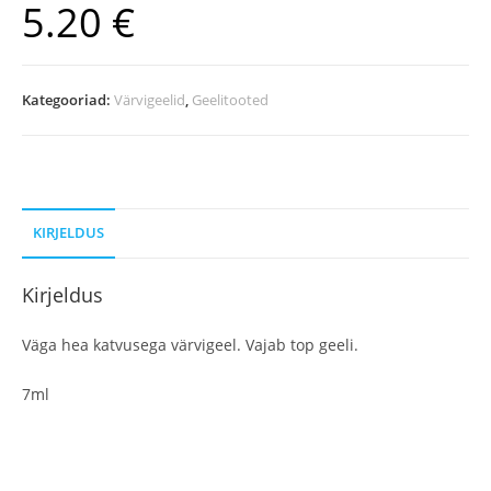
5.20
€
Kategooriad:
Värvigeelid
,
Geelitooted
KIRJELDUS
Kirjeldus
Väga hea katvusega värvigeel. Vajab top geeli.
7ml