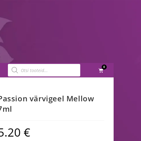
0
Passion värvigeel Mellow
7ml
5.20
€