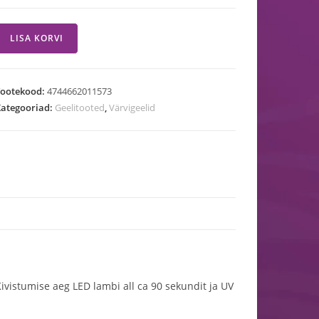
LISA KORVI
Tootekood:
4744662011573
ategooriad:
Geelitooted
,
Värvigeelid
 Kivistumise aeg LED lambi all ca 90 sekundit ja UV