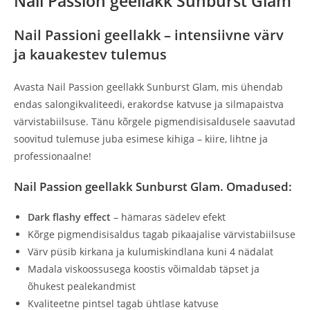
Nail Passion geellakk Sunburst Glam
Nail Passioni geellakk – intensiivne värv
ja kauakestev tulemus
Avasta Nail Passion geellakk Sunburst Glam, mis ühendab
endas salongikvaliteedi, erakordse katvuse ja silmapaistva
värvistabiilsuse. Tänu kõrgele pigmendisisaldusele saavutad
soovitud tulemuse juba esimese kihiga – kiire, lihtne ja
professionaalne!
Nail Passion geellakk Sunburst Glam. Omadused:
Dark flashy effect
– hämaras sädelev efekt
Kõrge pigmendisisaldus tagab pikaajalise värvistabiilsuse
Värv püsib kirkana ja kulumiskindlana kuni 4 nädalat
Madala viskoossusega koostis võimaldab täpset ja
õhukest pealekandmist
Kvaliteetne pintsel tagab ühtlase katvuse