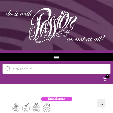
0
Eripakkumine
🔍