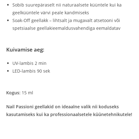
Sobib suurepäraselt nii naturaalsete küüntele kui ka
geelküüntele värvi peale kandmiseks
Soak-Off geellakk – lihtsalt ja mugavalt atsetooni või
spetsiaalse geellakieemaldusvahendiga eemaldatav
Kuivamise aeg:
UV-lambis 2 min
LED-lambis 90 sek
Kogus:
15 ml
Nail Passioni geellakid on ideaalne valik nii koduseks
kasutamiseks kui ka professionaalsetele küünetehnikutele!