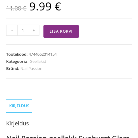
9.99
€
11.00
€
-
+
LISA KORVI
Tootekood:
4744662014154
Kategooria:
Geellakid
Bränd:
Nail Passion
KIRJELDUS
Kirjeldus