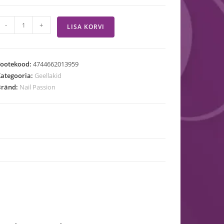
-
+
LISA KORVI
Tootekood:
4744662013959
ategooria:
Geellakid
Bränd:
Nail Passion