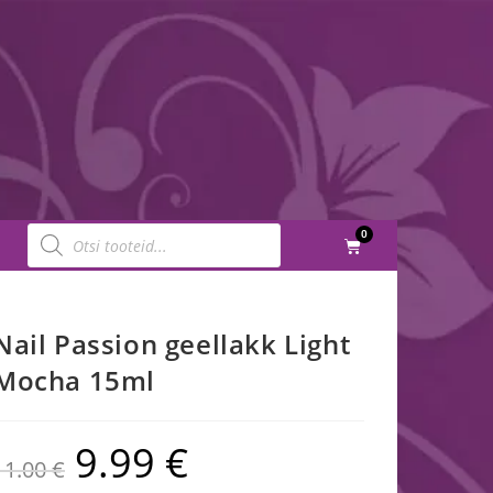
0
Nail Passion geellakk Light
Mocha 15ml
9.99
€
11.00
€