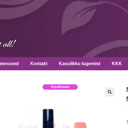
Teenused
Kontakt
Kasulikku lugemist
KKK
Eripakkumine
🔍