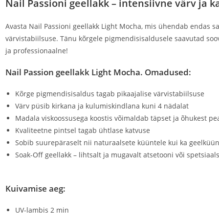
Nail Passioni geellakk – intensiivne värv ja
Avasta Nail Passioni geellakk Light Mocha, mis ühendab endas sal
värvistabiilsuse. Tänu kõrgele pigmendisisaldusele saavutad soov
ja professionaalne!
Nail Passion geellakk Light Mocha. Omadused:
Kõrge pigmendisisaldus tagab pikaajalise värvistabiilsuse
Värv püsib kirkana ja kulumiskindlana kuni 4 nädalat
Madala viskoossusega koostis võimaldab täpset ja õhukest p
Kvaliteetne pintsel tagab ühtlase katvuse
Sobib suurepäraselt nii naturaalsete küüntele kui ka geelküü
Soak-Off geellakk – lihtsalt ja mugavalt atsetooni või spetsi
Kuivamise aeg:
UV-lambis 2 min