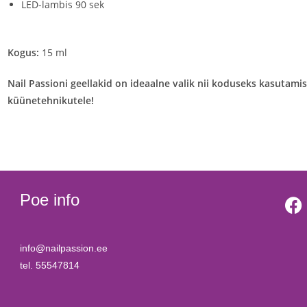
LED-lambis 90 sek
Kogus:
15 ml
Nail Passioni geellakid on ideaalne valik nii koduseks kasutami
küünetehnikutele!
Poe info
info@nailpassion.ee
tel. 55547814