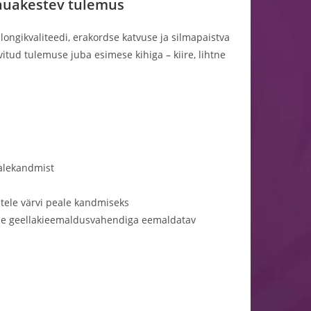
 kauakestev tulemus
ongikvaliteedi, erakordse katvuse ja silmapaistva
itud tulemuse juba esimese kihiga – kiire, lihtne
ealekandmist
ntele värvi peale kandmiseks
aalse geellakieemaldusvahendiga eemaldatav