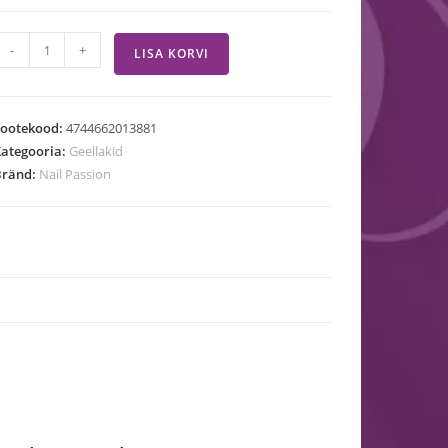
-
+
LISA KORVI
Tootekood:
4744662013881
ategooria:
Geellakid
Bränd:
Nail Passion