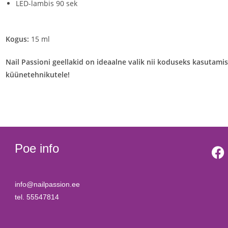
LED-lambis 90 sek
Kogus:
15 ml
Nail Passioni geellakid on ideaalne valik nii koduseks kasutami
küünetehnikutele!
Poe info
info@nailpassion.ee
tel. 55547814