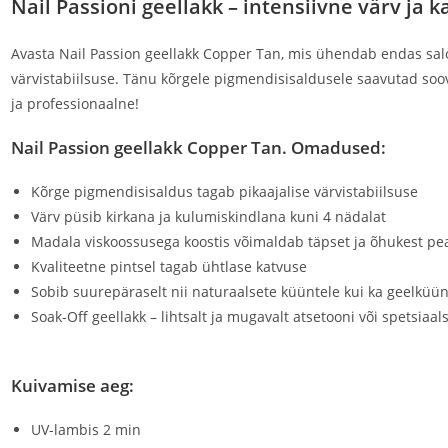
Nail Passioni geellakk – intensiivne värv ja
Avasta Nail Passion geellakk Copper Tan, mis ühendab endas salo
värvistabiilsuse. Tänu kõrgele pigmendisisaldusele saavutad soov
ja professionaalne!
Nail Passion geellakk Copper Tan. Omadused:
Kõrge pigmendisisaldus tagab pikaajalise värvistabiilsuse
Värv püsib kirkana ja kulumiskindlana kuni 4 nädalat
Madala viskoossusega koostis võimaldab täpset ja õhukest p
Kvaliteetne pintsel tagab ühtlase katvuse
Sobib suurepäraselt nii naturaalsete küüntele kui ka geelküü
Soak-Off geellakk – lihtsalt ja mugavalt atsetooni või spetsi
Kuivamise aeg:
UV-lambis 2 min