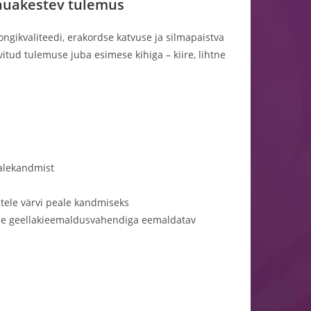
 kauakestev tulemus
ngikvaliteedi, erakordse katvuse ja silmapaistva
itud tulemuse juba esimese kihiga – kiire, lihtne
ealekandmist
ntele värvi peale kandmiseks
aalse geellakieemaldusvahendiga eemaldatav