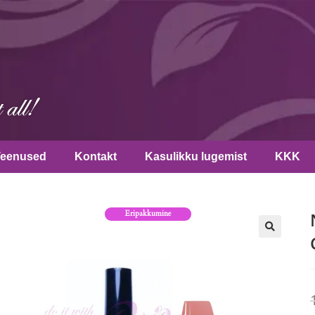
Teenused
Kontakt
Kasulikku lugemist
KKK
Eripakkumine
🔍