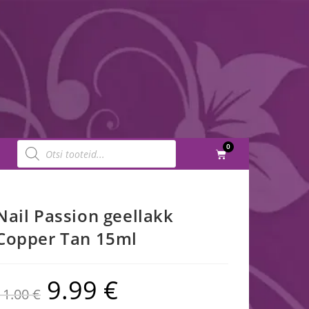
0
Nail Passion geellakk
Copper Tan 15ml
9.99
€
11.00
€