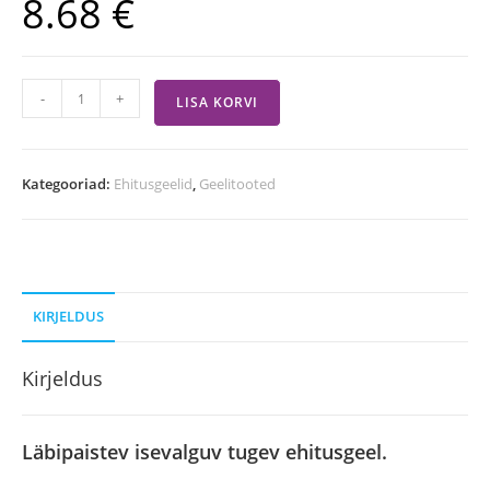
8.68
€
-
+
LISA KORVI
Kategooriad:
Ehitusgeelid
,
Geelitooted
KIRJELDUS
Kirjeldus
Läbipaistev isevalguv tugev ehitusgeel.