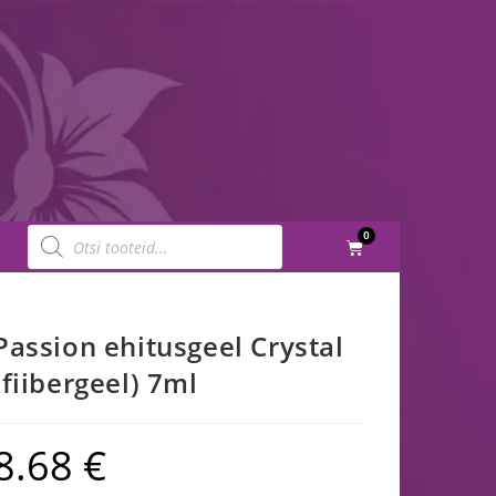
0
Passion ehitusgeel Crystal
(fiibergeel) 7ml
8.68
€