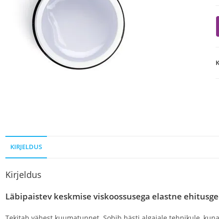
K
KIRJELDUS
Kirjeldus
Läbipaistev
keskmise viskoossusega elastne ehitusge
Tekitab vähest kuumatunnet. Sobib hästi algajale tehnikule, kun