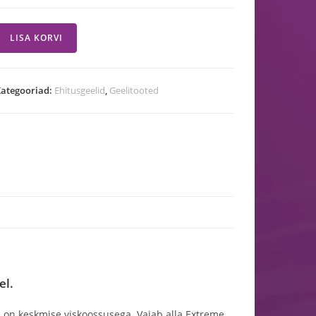
LISA KORVI
ategooriad:
Ehitusgeelid
,
Geelitooted
el.
a on keskmise viskoossusega. Vajab alla Extreme