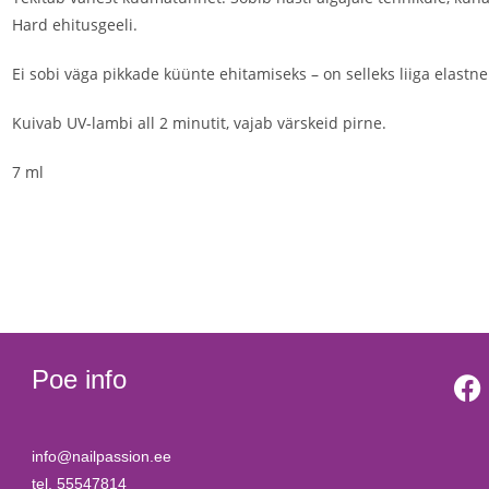
Hard ehitusgeeli.
Ei sobi väga pikkade küünte ehitamiseks – on selleks liiga elast
Kuivab UV-lambi all 2 minutit, vajab värskeid pirne.
7 ml
Poe info
info@nailpassion.ee
tel. 55547814