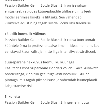
Passion Builder Gel In Bottle Blush Silk on isevalguv
ehitusgeel, valgudes küüneplaadile ühtlaselt, mis teeb
modelleerimise kiireks ja lihtsaks. See vähendab
viilimisvajadust ning tagab sileda, loomuliku tulemuse.
Täiuslik loomulik välimus
Passion Builder Gel In Bottle
Blush Silk
roosa toon annab
küüntele õrna ja professionaalse ilme — ideaalne neile, kes
eelistavad klassikalist ja mitte liiga intensiivset värvitooni.
Suurepärane nakkuvus loomuliku küünega
Kasutades koos
Superbond Bonderi
või õhu käes kuivavate
bonderitega, kinnitub geel tugevasti loomuliku küüne
pinnaga, mis tagab pikaealisuse ja vähendab küüneplaadi
kahjustamise riski.
Ei kolletu
Passion Builder Gel In Bottle Blush Silk geel ei muutu