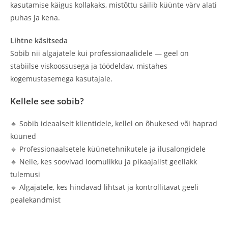
kasutamise käigus kollakaks, mistõttu säilib küünte värv alati
puhas ja kena.
Lihtne käsitseda
Sobib nii algajatele kui professionaalidele — geel on
stabiilse viskoossusega ja töödeldav, mistahes
kogemustasemega kasutajale.
Kellele see sobib?
🔹 Sobib ideaalselt klientidele, kellel on õhukesed või haprad
küüned
🔹 Professionaalsetele küünetehnikutele ja ilusalongidele
🔹 Neile, kes soovivad loomulikku ja pikaajalist geellakk
tulemusi
🔹 Algajatele, kes hindavad lihtsat ja kontrollitavat geeli
pealekandmist