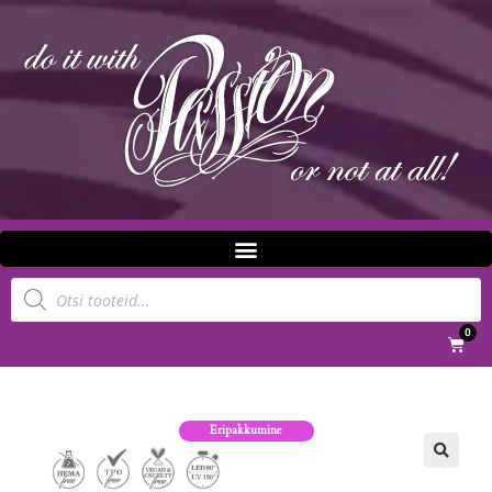
0
Eripakkumine
🔍