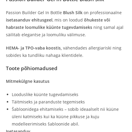
Passion Builder Gel In Bottle
Blush Silk
on professionaalne
isetasanduv ehitusgeel
, mis on loodud
õhukeste või
habraste loomulike küünte tugevdamiseks
ning samal ajal
säilitab elegantse ja loomuliku välimuse.
HEMA- ja TPO-vaba koostis,
vähendades allergiariski ning
sobides ka tundliku nahaga klientidele.
Toote põhiomadused
Mitmekülgne kasutus
Looduslike küünte tugevdamiseks
Täitmiseks ja paranduste tegemiseks
Šabloonidega ehitamiseks – sobib ideaalselt nii küüne
üleni katmiseks kui ka küüne pikkuse ja kuju
modelleerimiseks šabloonide abil.
Isetasanduv