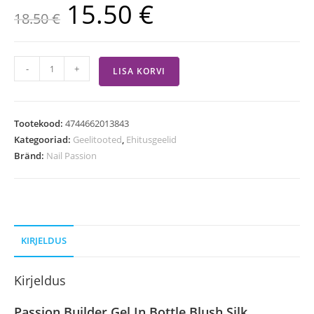
15.50
€
18.50
€
-
+
LISA KORVI
Tootekood:
4744662013843
Kategooriad:
Geelitooted
,
Ehitusgeelid
Bränd:
Nail Passion
KIRJELDUS
Kirjeldus
Passion Builder Gel In Bottle Blush Silk