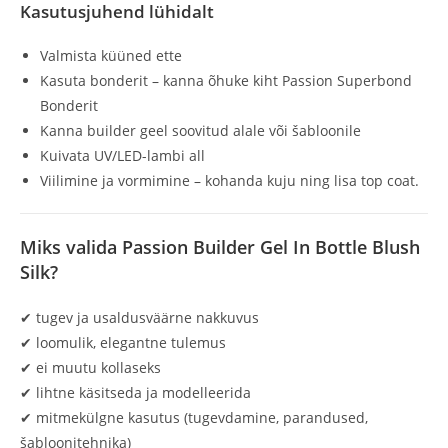
Kasutusjuhend lühidalt
Valmista küüned ette
Kasuta bonderit – kanna õhuke kiht Passion Superbond
Bonderit
Kanna builder geel soovitud alale või šabloonile
Kuivata UV/LED-lambi all
Viilimine ja vormimine – kohanda kuju ning lisa top coat.
Miks valida Passion Builder Gel In Bottle Blush
Silk?
✔ tugev ja usaldusväärne nakkuvus
✔ loomulik, elegantne tulemus
✔ ei muutu kollaseks
✔ lihtne käsitseda ja modelleerida
✔ mitmekülgne kasutus (tugevdamine, parandused,
šabloonitehnika)