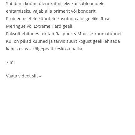
Sobib nii küüne üleni katmiseks kui šabloonidele
ehitamiseks. Vajab alla primerit või bonderit.
Probleemsetele küüntele kasutada alusgeeliks Rose
Meringue või Extreme Hard geeli.
Paksult ehitades tekitab Raspberry Mousse kuumatunnet.
Kui on pikad küüned ja tarvis suurt kogust geeli, ehitada
kahes osas – kõigepealt keskosa paika.
7 ml
Vaata videot siit –