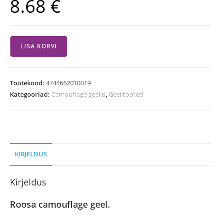
8.68
€
LISA KORVI
Tootekood:
4744662010019
Kategooriad:
Camouflage geelid
,
Geelitooted
KIRJELDUS
Kirjeldus
Roosa camouflage geel.